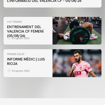
L'INFORMATIU DEL VALENCIA CF - 05/08/26
05 agosto 2026
05 agosto 2026
VCF FEMENÍ
ENTRENAMENT DEL
VALENCIA CF FEMENÍ
(05/08/26)
05 agosto 2026
PRIMER EQUIP
INFORME MÈDIC | LUIS
RIOJA
04 agosto 2026