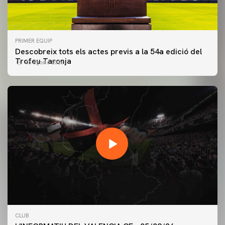
PRIMER EQUIP
Descobreix tots els actes previs a la 54a edició del
Trofeu Taronja
06 agosto 2026
PRIMER EQUIP
CLUB
ENTRENAMENT DEL VALENCIA CF 5/8/2026