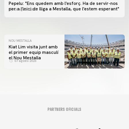
PRIMER EQUIP
Pepelu: "Ens quedem amb l'esforç. Ha de servir-nos
📸 #ValenciaNUFC
PRIMER EQUIP
per a l'inici de lliga a Mestalla, que l'estem esperant"
08 agosto 2026
MESTALLA 📍
08 agosto 2026
08 agosto 2026
NOU MESTALLA
Kiat Lim visita junt amb
el primer equip masculí
el Nou Mestalla
07 agosto 2026
PARTNERS OFICIALS