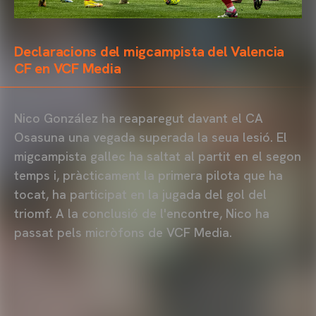
Declaracions del migcampista del Valencia
CF en VCF Media
Nico González ha reaparegut davant el CA
Osasuna una vegada superada la seua lesió. El
migcampista gallec ha saltat al partit en el segon
temps i, pràcticament la primera pilota que ha
tocat, ha participat en la jugada del gol del
triomf. A la conclusió de l'encontre, Nico ha
passat pels micròfons de VCF Media.