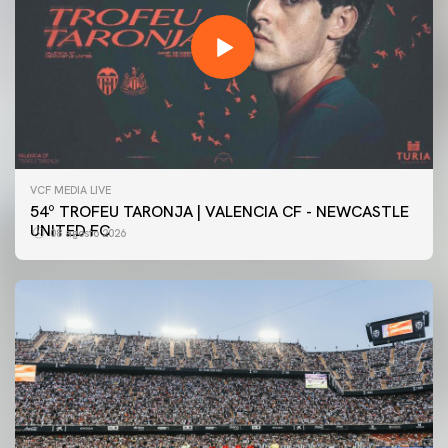
VCF MEDIA LIVE
54º TROFEU TARONJA | VALENCIA CF - NEWCASTLE
UNITED FC
08 agosto 2026