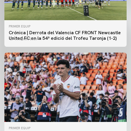
PRIMER EQUIP
Crónica | Derrota del Valencia CF FRONT Newcastle
United FC en la 54ª edició del Trofeu Taronja (1-2)
08 agosto 2026
PRIMER EQUIP