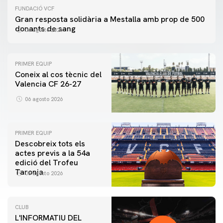
FUNDACIÓ VCF
Gran resposta solidària a Mestalla amb prop de 500
donants de sang
06 agosto 2026
PRIMER EQUIP
Coneix al cos tècnic del
Valencia CF 26-27
06 agosto 2026
PRIMER EQUIP
Descobreix tots els
actes previs a la 54a
edició del Trofeu
Taronja
06 agosto 2026
CLUB
L'INFORMATIU DEL