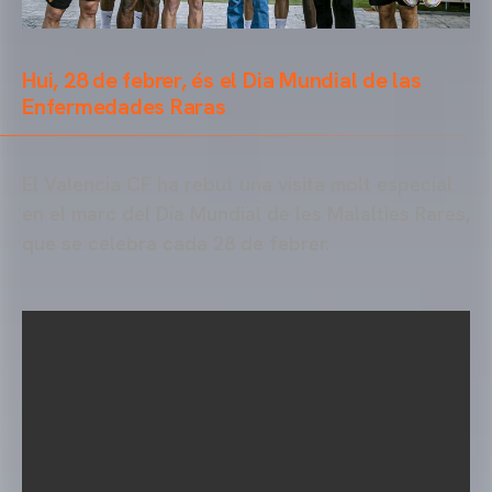
Hui, 28 de febrer, és el Dia Mundial de las
Enfermedades Raras
El Valencia CF ha rebut una visita molt especial
en el marc del Dia Mundial de les Malalties Rares,
que se celebra cada 28 de febrer.