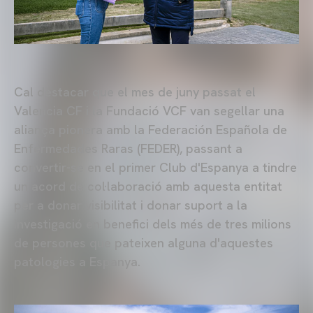
Cal destacar que el mes de juny passat el
Valencia CF i la Fundació VCF van segellar una
aliança pionera amb la Federación Española de
Enfermedades Raras (FEDER), passant a
convertir-se en el primer Club d'Espanya a tindre
un acord de col·laboració amb aquesta entitat
per a donar visibilitat i donar suport a la
investigació en benefici dels més de tres milions
de persones que pateixen alguna d'aquestes
patologies a Espanya.