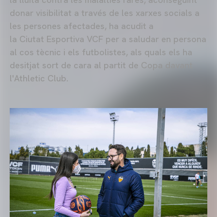
donar visibilitat a través de les xarxes socials a
les persones afectades, ha acudit a
la Ciutat Esportiva VCF per a saludar en persona
al cos tècnic i els futbolistes, als quals els ha
desitjat sort de cara al partit de Copa davant
l'Athletic Club.