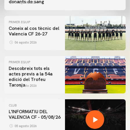
donants de sang
06 agosto 2026
PRIMER EQUIP
Coneix al cos tècnic del
Valencia CF 26-27
06 agosto 2026
PRIMER EQUIP
Descobreix tots els
actes previs a la 54a
edició del Trofeu
Taronja
06 agosto 2026
CLUB
L'INFORMATIU DEL
VALENCIA CF - 05/08/26
05 agosto 2026