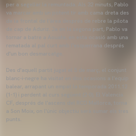
per a segellar la remuntada. Als 32 minuts, Pablo
va marcar amb un potent tir amb cama dreta des
de la frontal de l'àrea després de rebre la pilota
de cap de Aduriz. Ja en la segona part, Pablo va
tornar a batre a Aouate, en esta ocasió amb una
rematada al pal curt amb l'esquerrana després
d'un bon desmarcatge.
Des d'aquell partit jugat el 5 de març, el conjunt
blanc-i-negre ha visitat en dos ocasions a l'equip
balear, arrapant un empat la temporada 2011.12
(1-1) i perdent al curs següent (2-0). El Valencia
CF, després de l'ascens del RCD Mallorca, torna
a Son Moix, on l'únic objectiu serà sumar els tres
punts.