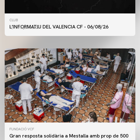
PRIMER EQUIP
CLUB
ENTRENAMENT DEL VALENCIA CF 6/8/2026
L'INFORMATIU DEL VALENCIA CF - 06/08/26
06 agosto 2026
06 agosto 2026
FUNDACIÓ VCF
Gran resposta solidària a Mestalla amb prop de 500