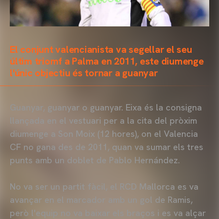
El conjunt valencianista va segellar el seu
últim triomf a Palma en 2011, este diumenge
l'únic objectiu és tornar a guanyar
Guanyar, guanyar o guanyar. Eixa és la consigna
llançada en el vestuari per a la cita del pròxim
diumenge a Son Moix (12 hores), on el Valencia
CF no gana des de 2011, quan va sumar els tres
punts amb un doblet de Pablo Hernández.
No va ser un partit fàcil, el RCD Mallorca es va
avançar en el marcador amb un gol de Ramis,
però l'equip no va baixar els braços i es va alçar