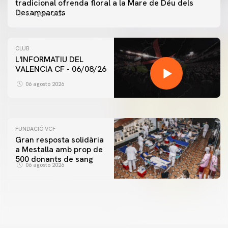
tradicional ofrenda floral a la Mare de Déu dels
Desamparats
07 agosto 2026
CLUB
L'INFORMATIU DEL
VALENCIA CF - 06/08/26
PRIMER EQUIP
ENTRENAMENT DEL VALENCIA CF 6/8/2026
06 agosto 2026
06 agosto 2026
FUNDACIÓ VCF
Gran resposta solidària
a Mestalla amb prop de
500 donants de sang
06 agosto 2026