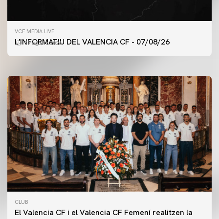
PRIMER EQUIP
VCF MEDIA LIVE
ENTRENAMENT DEL VALENCIA CF 7/8/2026
L'INFORMATIU DEL VALENCIA CF - 07/08/26
07 agosto 2026
07 agosto 2026
CLUB
El Valencia CF i el Valencia CF Femení realitzen la