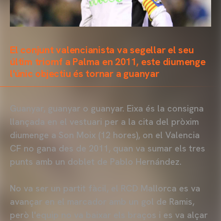
El conjunt valencianista va segellar el seu
últim triomf a Palma en 2011, este diumenge
l'únic objectiu és tornar a guanyar
Guanyar, guanyar o guanyar. Eixa és la consigna
llançada en el vestuari per a la cita del pròxim
diumenge a Son Moix (12 hores), on el Valencia
CF no gana des de 2011, quan va sumar els tres
punts amb un doblet de Pablo Hernández.
No va ser un partit fàcil, el RCD Mallorca es va
avançar en el marcador amb un gol de Ramis,
però l'equip no va baixar els braços i es va alçar