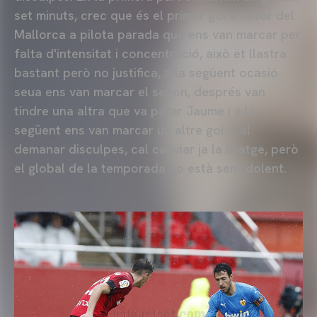
set minuts, crec que és el primer gol a favor del
Mallorca a pilota parada que ens van marcar per
falta d'intensitat i concentració, això et llastra
bastant però no justifica, a la següent ocasió
seua ens van marcar el segon, després van
tindre una altra que va parar Jaume i a la
següent ens van marcar un altre gol. Cal
demanar disculpes, cal canviar ja la imatge, però
el global de la temporada no està sent dolent.