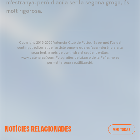
m'estranya, però d'ací a ser la segona groga, és
molt rigorosa.
Copyright 2013-2025 Valencia Club de Futbol. Es permet l'ús del
contingut editorial de l'article sempre que es faça referència a la
seua font, a més de contindre el següent enllaç:
www.valenciacf.com. Fotografies de Lázaro de la Peña, no es
permet la seua reutilització.
VALENCIA CF
NOTÍCIES RELACIONADES
ENTRENAMENT DEL VALENCIA CF 04/03/26
VER TODAS
04 marzo 2026