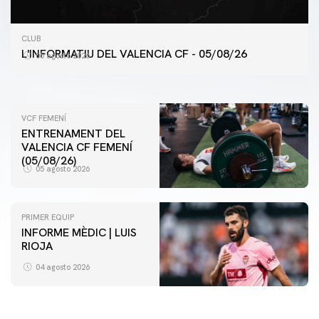
PRIMER EQUIP
CLUB
ENTRENAMENT DEL VALENCIA CF 5/8/2026
L'INFORMATIU DEL VALENCIA CF - 05/08/26
05 agosto 2026
05 agosto 2026
VCF FEMENÍ
ENTRENAMENT DEL
VALENCIA CF FEMENÍ
(05/08/26)
05 agosto 2026
PRIMER EQUIP
INFORME MÈDIC | LUIS
RIOJA
VCF FEMENÍ
ENTRENAMENT DEL VALENCIA CF FEMENÍ (04/08/26)
04 agosto 2026
04 agosto 2026