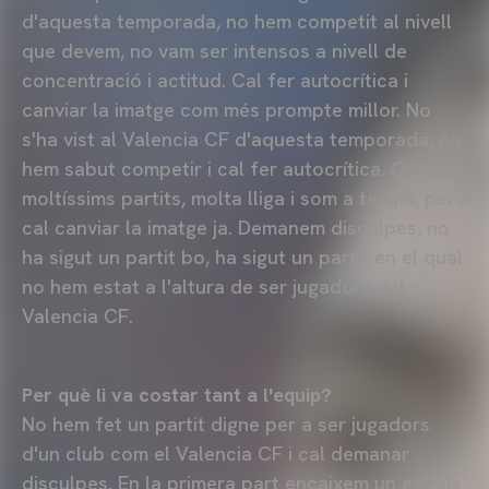
d'aquesta temporada, no hem competit al nivell
que devem, no vam ser intensos a nivell de
concentració i actitud. Cal fer autocrítica i
canviar la imatge com més prompte millor. No
s'ha vist al Valencia CF d'aquesta temporada, no
hem sabut competir i cal fer autocrítica. Queden
moltíssims partits, molta lliga i som a temps, però
cal canviar la imatge ja. Demanem disculpes, no
ha sigut un partit bo, ha sigut un partit en el qual
no hem estat a l'altura de ser jugadors del
Valencia CF.
Per què li va costar tant a l'equip?
No hem fet un partit digne per a ser jugadors
d'un club com el Valencia CF i cal demanar
disculpes. En la primera part encaixem un gol als