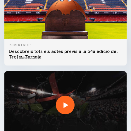
PRIMER EQUIP
Descobreix tots els actes previs a la 54a edició del
Trofeu Taronja
06 agosto 2026