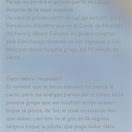
Parejo es perdrà el pròxim partit de LaLiga
després de la seua expulsió
De cara al pròxim partit de LaLiga enfront del FC
Barcelona, dissabte que ve al Camp de Mestalla
(16 hores), Albert Celades no podrà comptar
amb Dani Parejo després de ser expulsat a Son
Moix per doble targeta groga als 50 minuts de
partit.
Com valora l'expulsió?
És evident que la meua expulsió no marca el
partit, però les imatges parlen per si soles: en la
primera groga que em mostren arribe primer i
toque la pilota, de fet, el rival se sorprén fins
que xiulen, i ací ens ve el gol; en la segona
targeta toque la pilota, que puga xiular falta