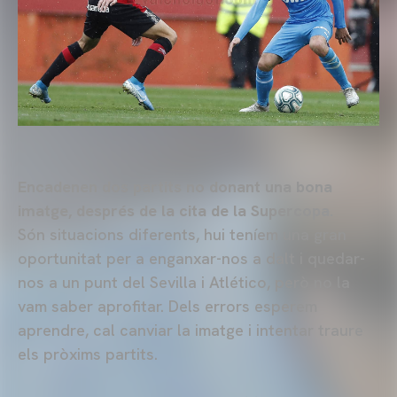
Encadenen dos partits no donant una bona
imatge, després de la cita de la Supercopa.
Són situacions diferents, hui teníem una gran
oportunitat per a enganxar-nos a dalt i quedar-
nos a un punt del Sevilla i Atlético, però no la
vam saber aprofitar. Dels errors esperem
aprendre, cal canviar la imatge i intentar traure
els pròxims partits.