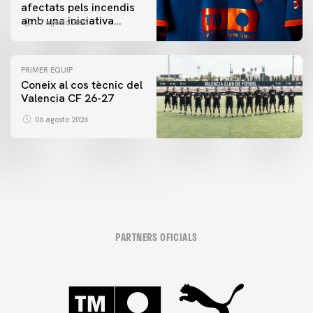
afectats pels incendis
amb una iniciativa
07 agosto 2026
especial al Trofeu
Taronja
PRIMER EQUIP
Coneix al cos tècnic del
Valencia CF 26-27
06 agosto 2026
PARTNERS OFICIALS