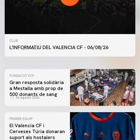
PRIMER EQUIP
CLUB
ENTRENAMENT DEL VALENCIA CF 6/8/2026
L'INFORMATIU DEL VALENCIA CF - 06/08/26
06 agosto 2026
06 agosto 2026
FUNDACIÓ VCF
Gran resposta solidària
a Mestalla amb prop de
500 donants de sang
06 agosto 2026
PRIMER EQUIP
El Valencia CF i
Cerveses Túria donaran
suport als hostalers