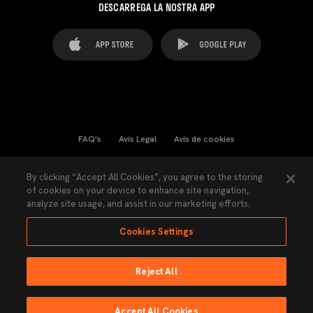
DESCARREGA LA NOSTRA APP
FAQ's
Avís Legal
Avís de cookies
Cookies Settings
Contactes
Premsa
By clicking “Accept All Cookies”, you agree to the storing
of cookies on your device to enhance site navigation,
Llei de Transparència
Política de Privacitat
analyze site usage, and assist in our marketing efforts.
Accessibilitat
Cookies Settings
Reject All
Ninguna parte de esta página puede ser reproducida sin el permiso del Valencia
CF © 2026 Valencia CF.
Accept All Cookies