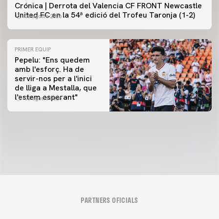
Crónica | Derrota del Valencia CF FRONT Newcastle
United FC en la 54ª edició del Trofeu Taronja (1-2)
08 agosto 2026
PRIMER EQUIP
Pepelu: "Ens quedem
amb l'esforç. Ha de
servir-nos per a l'inici
PRIMER EQUIP
de lliga a Mestalla, que
📸 #ValenciaNUFC
PRIMER EQUIP
l'estem esperant"
08 agosto 2026
MESTALLA 📍
08 agosto 2026
08 agosto 2026
PARTNERS OFICIALS