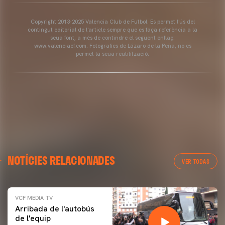
Copyright 2013-2025 Valencia Club de Futbol. Es permet l'ús del
contingut editorial de l'article sempre que es faça referència a la
seua font, a més de contindre el següent enllaç:
www.valenciacf.com. Fotografies de Lázaro de la Peña, no es
permet la seua reutilització.
NOTÍCIES RELACIONADES
VER TODAS
VCF MEDIA TV
Arribada de l'autobús
de l'equip