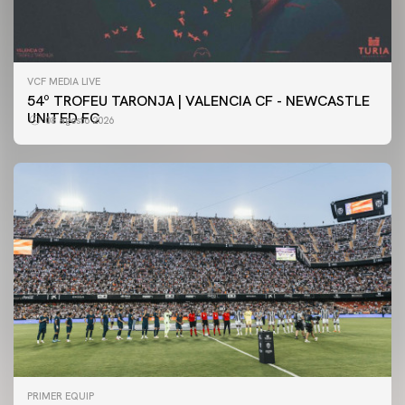
VCF MEDIA LIVE
54º TROFEU TARONJA | VALENCIA CF - NEWCASTLE
UNITED FC
08 agosto 2026
PRIMER EQUIP