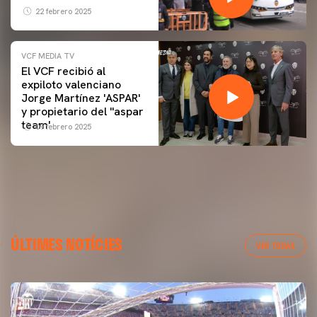
22 febrero 2025
VCF MEDIA TV
El VCF recibió al
expiloto valenciano
Jorge Martínez 'ASPAR'
y propietario del ''aspar
team'
09 febrero 2025
ÚLTIMES NOTÍCIES
VER TODAS