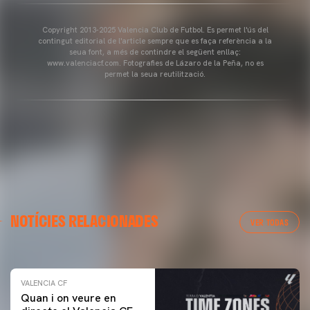
Copyright 2013-2025 Valencia Club de Futbol. Es permet l'ús del
contingut editorial de l'article sempre que es faça referència a la
seua font, a més de contindre el següent enllaç:
www.valenciacf.com. Fotografies de Lázaro de la Peña, no es
permet la seua reutilització.
VALENCIA CF
NOTÍCIES RELACIONADES
ENTRENAMENT DEL VALENCIA CF 04/03/26
VER TODAS
04 marzo 2026
VALENCIA CF
Quan i on veure en