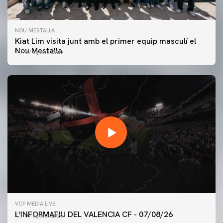
NOU MESTALLA
Kiat Lim visita junt amb el primer equip masculí el
Nou Mestalla
07 agosto 2026
PRIMER EQUIP
VCF MEDIA LIVE
ENTRENAMENT DEL VALENCIA CF 7/8/2026
L'INFORMATIU DEL VALENCIA CF - 07/08/26
07 agosto 2026