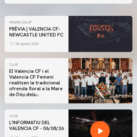
07 agosto 2026
PRIMER EQUIP
PRÈVIA | VALENCIA CF-
NEWCASTLE UNITED FC
08 agosto 2026
CLUB
El Valencia CF i el
Valencia CF Femení
realitzen la tradicional
ofrenda floral a la Mare
de Déu dels
07 agosto 2026
Desamparats
CLUB
L'INFORMATIU DEL
VALENCIA CF - 06/08/26