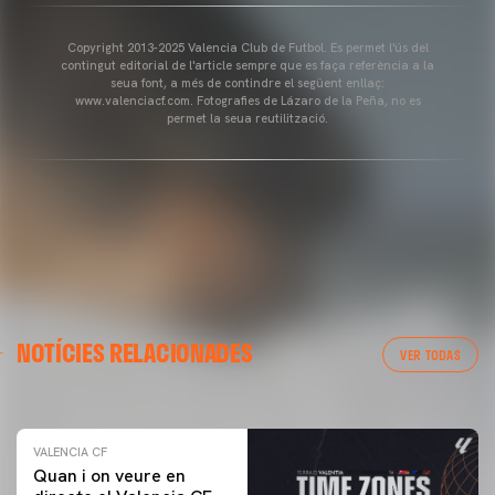
Copyright 2013-2025 Valencia Club de Futbol. Es permet l'ús del
contingut editorial de l'article sempre que es faça referència a la
seua font, a més de contindre el següent enllaç:
www.valenciacf.com. Fotografies de Lázaro de la Peña, no es
permet la seua reutilització.
VALENCIA CF
NOTÍCIES RELACIONADES
ENTRENAMENT DEL VALENCIA CF 04/03/26
VER TODAS
04 marzo 2026
VALENCIA CF
Quan i on veure en