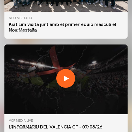
NOU MESTALLA
Kiat Lim visita junt amb el primer equip masculí el
Nou Mestalla
07 agosto 2026
PRIMER EQUIP
VCF MEDIA LIVE
ENTRENAMENT DEL VALENCIA CF 7/8/2026
L'INFORMATIU DEL VALENCIA CF - 07/08/26
07 agosto 2026