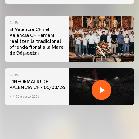
07 agosto 2026
CLUB
El Valencia CF i el
Valencia CF Femení
realitzen la tradicional
ofrenda floral a la Mare
de Déu dels
07 agosto 2026
Desamparats
CLUB
L'INFORMATIU DEL
VALENCIA CF - 06/08/26
PRIMER EQUIP
ENTRENAMENT DEL VALENCIA CF 6/8/2026
06 agosto 2026
06 agosto 2026