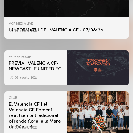
PRIMER EQUIP
VCF MEDIA LIVE
ENTRENAMENT DEL VALENCIA CF 7/8/2026
L'INFORMATIU DEL VALENCIA CF - 07/08/26
07 agosto 2026
07 agosto 2026
PRIMER EQUIP
PRÈVIA | VALENCIA CF-
NEWCASTLE UNITED FC
08 agosto 2026
CLUB
El Valencia CF i el
Valencia CF Femení
realitzen la tradicional
ofrenda floral a la Mare
de Déu dels
07 agosto 2026
Desamparats