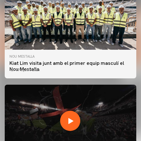
NOU MESTALLA
Kiat Lim visita junt amb el primer equip masculí el
Nou Mestalla
07 agosto 2026