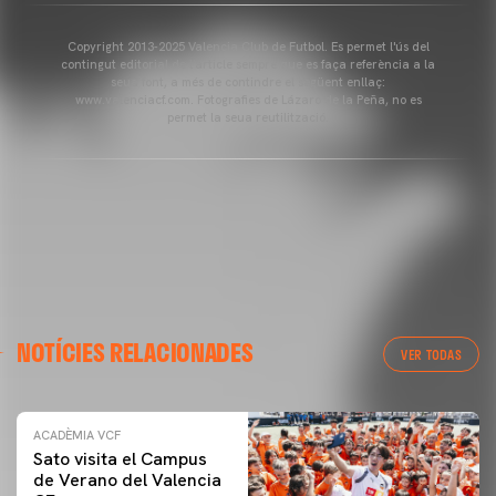
Copyright 2013-2025 Valencia Club de Futbol. Es permet l'ús del
contingut editorial de l'article sempre que es faça referència a la
seua font, a més de contindre el següent enllaç:
www.valenciacf.com. Fotografies de Lázaro de la Peña, no es
permet la seua reutilització.
NOTÍCIES RELACIONADES
VER TODAS
ACADÈMIA VCF
Sato visita el Campus
de Verano del Valencia