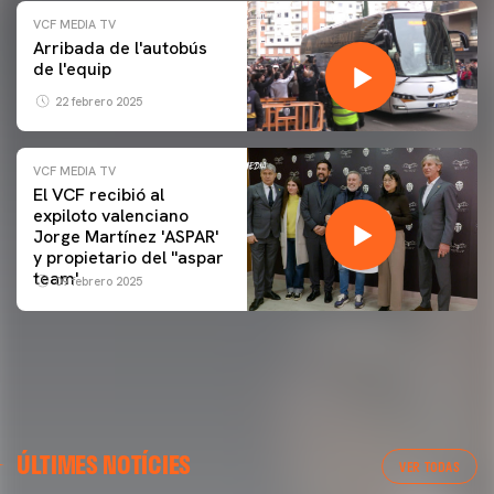
VCF MEDIA TV
Arribada de l'autobús
de l'equip
22 febrero 2025
VCF MEDIA TV
El VCF recibió al
expiloto valenciano
Jorge Martínez 'ASPAR'
y propietario del ''aspar
team'
09 febrero 2025
ÚLTIMES NOTÍCIES
VER TODAS