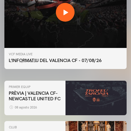
PRIMER EQUIP
VCF MEDIA LIVE
ENTRENAMENT DEL VALENCIA CF 7/8/2026
L'INFORMATIU DEL VALENCIA CF - 07/08/26
07 agosto 2026
07 agosto 2026
PRIMER EQUIP
PRÈVIA | VALENCIA CF-
NEWCASTLE UNITED FC
08 agosto 2026
CLUB