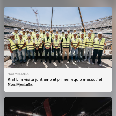
NOU MESTALLA
Kiat Lim visita junt amb el primer equip masculí el
Nou Mestalla
07 agosto 2026