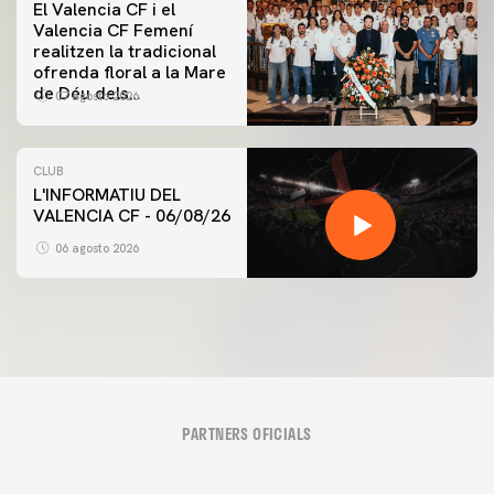
El Valencia CF i el
Valencia CF Femení
realitzen la tradicional
ofrenda floral a la Mare
de Déu dels
07 agosto 2026
Desamparats
CLUB
L'INFORMATIU DEL
VALENCIA CF - 06/08/26
06 agosto 2026
PARTNERS OFICIALS