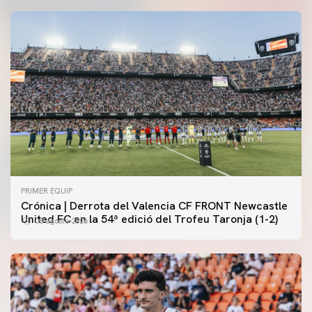
PRIMER EQUIP
Crónica | Derrota del Valencia CF FRONT Newcastle
United FC en la 54ª edició del Trofeu Taronja (1-2)
08 agosto 2026