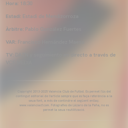
Hora:
18:30
Estadi:
Estadi de Mendizorroza
Àrbitre:
Pablo González Fuertes
VAR:
Francisco Hernández Maeso
TV:
DAZN y seguimiento en directo a través de
VCF MEDIA
Copyright 2013-2025 Valencia Club de Futbol. Es permet l'ús del
contingut editorial de l'article sempre que es faça referència a la
seua font, a més de contindre el següent enllaç:
www.valenciacf.com. Fotografies de Lázaro de la Peña, no es
permet la seua reutilització.