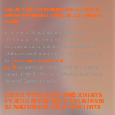
BARAJA: “L'EQUIP ESTÀ AMB MOLTES GANES, ACTITUD I
FAM PER A AFRONTAR LA TROBADA DAVANT L'ESPORTIU
ALABÉS”
El Valencia CF viatjarà amb la intenció
d'aconseguir els tres punts i tornar a la senda de
la victòria. De cara al duel davant l'Esportiu
Alabés, el nostre entrenador Rubén Baraja, en
la
roda de premsa prèvia al
partit
comentaba: “L'equip està amb moltes
ganes, actitud i fam per a afrontar la trobada
davant l'Esportiu Alabés”.
SEGUEIX EL PARTIT EN DIRECTE A TRAVÉS DE LA NOSTRA
APP, WEB I EN VCF MEDIA RADIO (92.6 FM), AIXÍ COM EN
ELS CANALS OFICIALS DEL CLUB EN YOUTUBE I TWITCH.