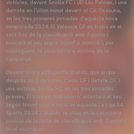
victòries, davant Sevilla FC i UD Las Palmas, i una
derrota en l'últim minut davant el CA Osasuna,
en les tres primeres jornades d'aquesta nova
temporada 23.24. El Valencia CF es troba en el
seté lloc de la classificació amb 6 punts i
buscarà el seu segon triomf a domicili i, per
consegüent, la seua tercera victòria de la
campanya.
Davant tindrà a l'Esportiu Alabés, que arriba
després de 2 derrotes, Cadis CF i Getafe CF, i
una victòria, Sevilla FC, en les tres jornades
prèvies. El conjunt ‘babazorro’ intentarà el seu
segon triomf com a local en aquesta La Liga EA
Sports 23.24. L'Alabés se situa en la catorzena
posició de la taula de classificació amb 3 unitats
en el seu haver.