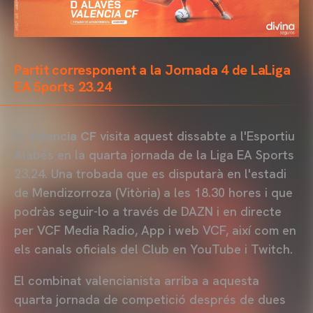
Partit corresponent a la Jornada 4 de LaLiga
EA Sports 23.24
El
Valencia CF
visita aquest dissabte a l'Esportiu
Alabés en la quarta jornada de la Liga EA Sports
23.24. Una trobada que es disputarà en l'estadi
de Mendizorroza (Vitòria) a les 18.30 hores i que
podràs seguir-lo a través de DAZN i en directe
per VCF Media Radio, App i web VCF, així com en
els canals oficials del Club en YouTube i Twitch.
El combinat valencianista arriba a aquesta
quarta jornada de competició després de dues