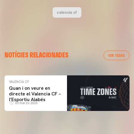
valencia cf
VALENCIA CF
NOTÍCIES RELACIONADES
ENTRENAMENT DEL VALENCIA CF 04/03/26
VER TODAS
04 marzo 2026
VALENCIA CF
Quan i on veure en
directe el Valencia CF –
l’Esportiu Alabés
03 marzo 2026