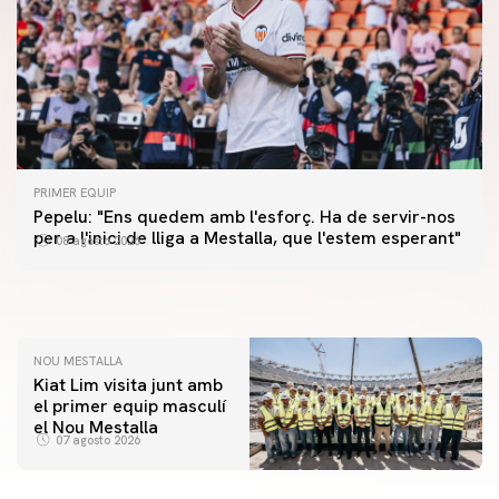
PRIMER EQUIP
PRIMER EQUIP
Pepelu: "Ens quedem amb l'esforç. Ha de servir-nos
📸 #ValenciaNUFC
PRIMER EQUIP
per a l'inici de lliga a Mestalla, que l'estem esperant"
08 agosto 2026
MESTALLA 📍
08 agosto 2026
08 agosto 2026
NOU MESTALLA
Kiat Lim visita junt amb
el primer equip masculí
el Nou Mestalla
07 agosto 2026