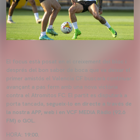
El focus està posat en el creixement del bloc i
després del bon sabor de boca que va deixar el
primer amistós el Valencia CF buscarà continuar
avançant a pas ferm amb una nova victòria
contra el Atromitos FC. El partit es disputarà a
porta tancada,
segueix-lo en directe a través de
la nostra APP, web i en VCF MEDIA Ràdio (92.6
FM) o GOL.
HORA:
19:00.