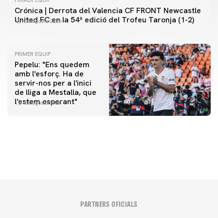
PRIMER EQUIP
Crónica | Derrota del Valencia CF FRONT Newcastle
United FC en la 54ª edició del Trofeu Taronja (1-2)
08 agosto 2026
PRIMER EQUIP
Pepelu: "Ens quedem
amb l'esforç. Ha de
servir-nos per a l'inici
PRIMER EQUIP
de lliga a Mestalla, que
📸 #ValenciaNUFC
PRIMER EQUIP
l'estem esperant"
08 agosto 2026
MESTALLA 📍
08 agosto 2026
08 agosto 2026
PARTNERS OFICIALS