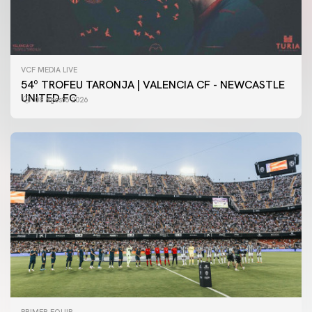
VCF MEDIA LIVE
54º TROFEU TARONJA | VALENCIA CF - NEWCASTLE
UNITED FC
08 agosto 2026