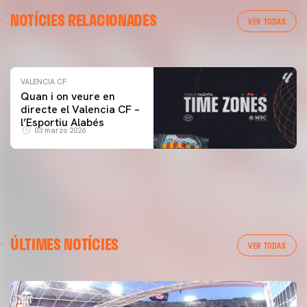
VALENCIA CF
NOTÍCIES RELACIONADES
ENTRENAMENT DEL VALENCIA CF 04/03/26
VER TODAS
04 marzo 2026
VALENCIA CF
Quan i on veure en
directe el Valencia CF –
l’Esportiu Alabés
03 marzo 2026
ÚLTIMES NOTÍCIES
VER TODAS