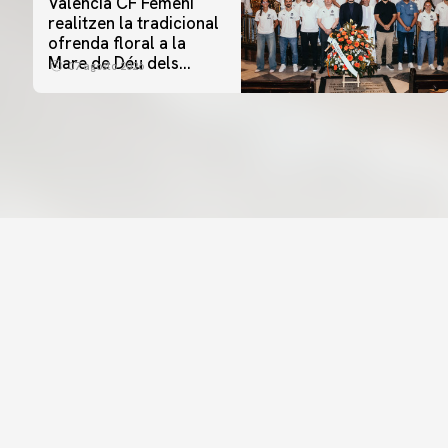
Valencia CF Femení
realitzen la tradicional
ofrenda floral a la
Mare de Déu dels
07 agosto 2026
Desamparats