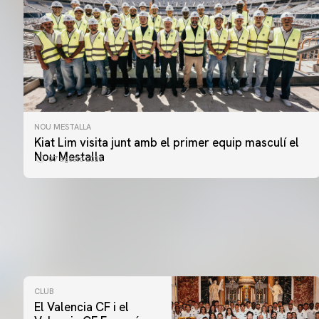
NOU MESTALLA
Kiat Lim visita junt amb el primer equip masculí el
Nou Mestalla
07 agosto 2026
CLUB
El Valencia CF i el