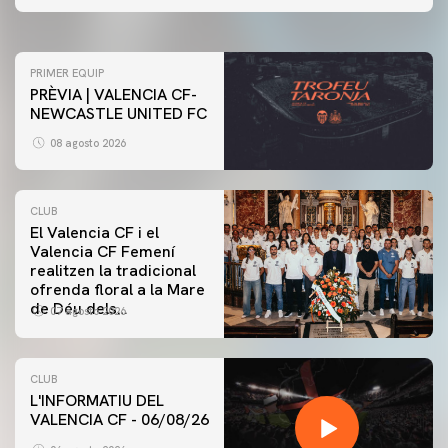
07 agosto 2026
PRIMER EQUIP
PRÈVIA | VALENCIA CF-
NEWCASTLE UNITED FC
08 agosto 2026
CLUB
El Valencia CF i el
Valencia CF Femení
realitzen la tradicional
ofrenda floral a la Mare
de Déu dels
07 agosto 2026
Desamparats
CLUB
L'INFORMATIU DEL
VALENCIA CF - 06/08/26