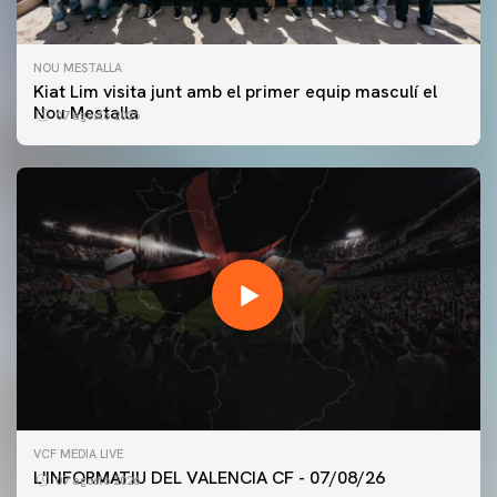
NOU MESTALLA
Kiat Lim visita junt amb el primer equip masculí el
Nou Mestalla
07 agosto 2026
PRIMER EQUIP
VCF MEDIA LIVE
ENTRENAMENT DEL VALENCIA CF 7/8/2026
L'INFORMATIU DEL VALENCIA CF - 07/08/26
07 agosto 2026