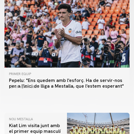
PRIMER EQUIP
PRIMER EQUIP
Pepelu: "Ens quedem amb l'esforç. Ha de servir-nos
📸 #ValenciaNUFC
PRIMER EQUIP
per a l'inici de lliga a Mestalla, que l'estem esperant"
08 agosto 2026
MESTALLA 📍
08 agosto 2026
08 agosto 2026
NOU MESTALLA
Kiat Lim visita junt amb
el primer equip masculí