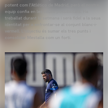
potent com l'Atlético de Madrid, però el nostre
equip confia en les seues possibilitats. Ha
treballat durant la setmana i serà fidel a la seua
identitat per a enfrontar-se al conjunt blanc-i-
vermell. L'objectiu és sumar els tres punts i
consolidar Mestalla com un fortí.