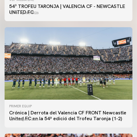
54º TROFEU TARONJA | VALENCIA CF - NEWCASTLE
UNITED FC
08 agosto 2026
PRIMER EQUIP
Crónica | Derrota del Valencia CF FRONT Newcastle
United FC en la 54ª edició del Trofeu Taronja (1-2)
08 agosto 2026