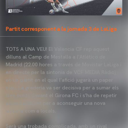
Partit corresponent a la jornada 3 de LaLiga
TOTS A UNA VEU! El Valencia CF rep aquest
dilluns al Camp de Mestalla a l'Atlético de
Madrid (22.00 hores a través de Movistar LaLiga i
en directe per la sintonia de VCF MEDIA Ràdio)
en un partit en el qual l'afició jugarà un paper
clau. La graderia va ser decisiva per a sumar els
tres punts davant el Girona FC i s'ha de repetir
aqueix ambient per a aconseguir una nova
victòria com a locals.
Serà una trobada complicada, amb un rival