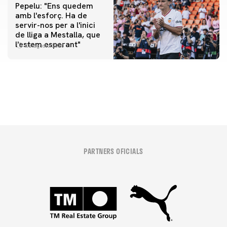
Pepelu: "Ens quedem
amb l'esforç. Ha de
servir-nos per a l'inici
PRIMER EQUIP
de lliga a Mestalla, que
📸 #ValenciaNUFC
PRIMER EQUIP
l'estem esperant"
08 agosto 2026
MESTALLA 📍
08 agosto 2026
08 agosto 2026
PARTNERS OFICIALS