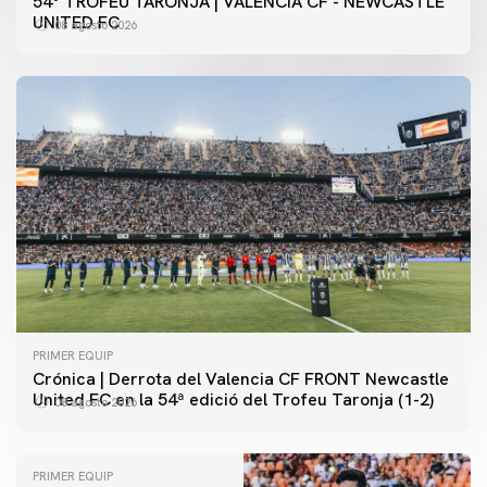
54º TROFEU TARONJA | VALENCIA CF - NEWCASTLE
UNITED FC
08 agosto 2026
PRIMER EQUIP
Crónica | Derrota del Valencia CF FRONT Newcastle
United FC en la 54ª edició del Trofeu Taronja (1-2)
08 agosto 2026
PRIMER EQUIP