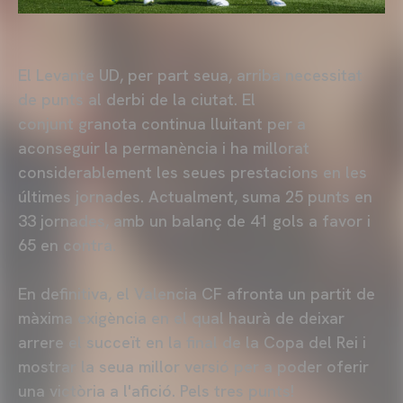
El Levante UD, per part seua, arriba necessitat
de punts al derbi de la ciutat. El
conjunt granota continua lluitant per a
aconseguir la permanència i ha millorat
considerablement les seues prestacions en les
últimes jornades. Actualment, suma 25 punts en
33 jornades, amb un balanç de 41 gols a favor i
65 en contra.
En definitiva, el Valencia CF afronta un partit de
màxima exigència en el qual haurà de deixar
arrere el succeït en la final de la Copa del Rei i
mostrar la seua millor versió per a poder oferir
una victòria a l'afició. Pels tres punts!