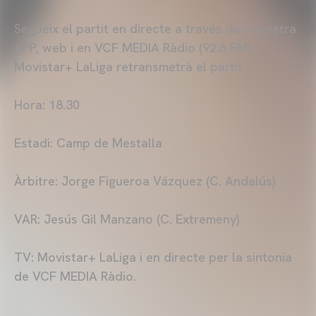
Segueix el partit en directe a través de la nostra
APP, web i en VCF MEDIA Ràdio (92.6 FM).
Movistar+ LaLiga retransmetrà el partit.
Hora: 18.30
Estadi: Camp de Mestalla
Àrbitre: Jorge Figueroa Vázquez (C. Andalús)
VAR: Jesús Gil Manzano (C. Extremeny)
TV: Movistar+ LaLiga i en directe per la sintonia
de VCF MEDIA Ràdio.