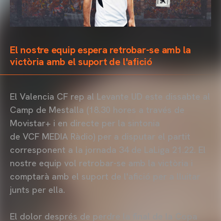
El nostre equip espera retrobar-se amb la
victòria amb el suport de l'afició
El Valencia CF rep al Levante UD este dissabte al
Camp de Mestalla (18.30 hores a través de
Movistar+ i en directe per la sintonia
de VCF MEDIA Ràdio) per a disputar el partit
corresponent a la jornada 34 de LaLiga 21.22. El
nostre equip vol retrobar-se amb la victòria i
comptarà amb el suport de l'afició per a lluitar
junts per ella.
El dolor després de perdre la final de la Copa