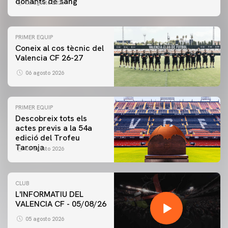
donants de sang
06 agosto 2026
PRIMER EQUIP
Coneix al cos tècnic del
Valencia CF 26-27
06 agosto 2026
PRIMER EQUIP
Descobreix tots els
actes previs a la 54a
edició del Trofeu
Taronja
06 agosto 2026
CLUB
L'INFORMATIU DEL
VALENCIA CF - 05/08/26
05 agosto 2026