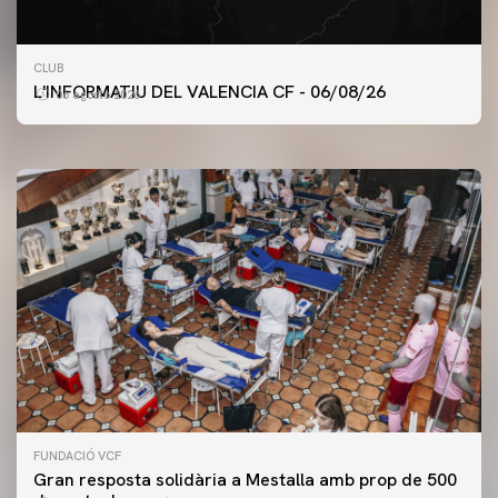
PRIMER EQUIP
CLUB
ENTRENAMENT DEL VALENCIA CF 6/8/2026
L'INFORMATIU DEL VALENCIA CF - 06/08/26
06 agosto 2026
06 agosto 2026
FUNDACIÓ VCF
Gran resposta solidària a Mestalla amb prop de 500