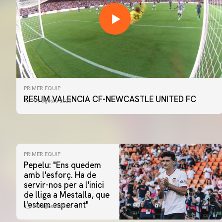
PRIMER EQUIP
RESUM VALENCIA CF-NEWCASTLE UNITED FC
09 agosto 2026
PRIMER EQUIP
Pepelu: "Ens quedem
amb l'esforç. Ha de
servir-nos per a l'inici
de lliga a Mestalla, que
l'estem esperant"
08 agosto 2026