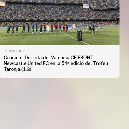
PRIMER EQUIP
Crónica | Derrota del Valencia CF FRONT
PRIMER EQUIP
Newcastle United FC en la 54ª edició del Trofeu
MESTALLA 📍
Taronja (1-2)
08 agosto 2026
08 agosto 2026