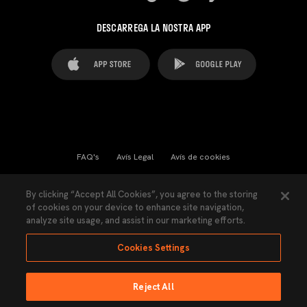
DESCARREGA LA NOSTRA APP
FAQ's
Avís Legal
Avís de cookies
Cookies Settings
Contactes
Premsa
By clicking “Accept All Cookies”, you agree to the storing
of cookies on your device to enhance site navigation,
Llei de Transparència
Política de Privacitat
analyze site usage, and assist in our marketing efforts.
Accessibilitat
Cookies Settings
Reject All
Ninguna parte de esta página puede ser reproducida sin el permiso del Valencia