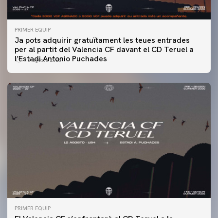
PRIMER EQUIP
Ja pots adquirir gratuïtament les teues entrades
per al partit del Valencia CF davant el CD Teruel a
l’Estadi Antonio Puchades
10 agosto 2026
PRIMER EQUIP