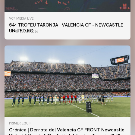
VCF MEDIA LIVE
54º TROFEU TARONJA | VALENCIA CF - NEWCASTLE
UNITED FC
08 agosto 2026
PRIMER EQUIP
Crónica | Derrota del Valencia CF FRONT Newcastle