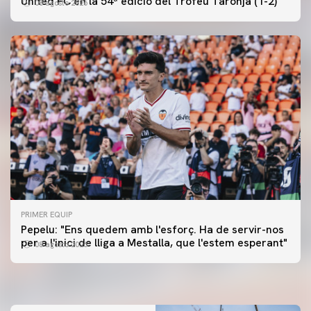
United FC en la 54ª edició del Trofeu Taronja (1-2)
08 agosto 2026
PRIMER EQUIP
PRIMER EQUIP
Pepelu: "Ens quedem amb l'esforç. Ha de servir-nos
📸 #ValenciaNUFC
PRIMER EQUIP
per a l'inici de lliga a Mestalla, que l'estem esperant"
08 agosto 2026
MESTALLA 📍
08 agosto 2026
08 agosto 2026