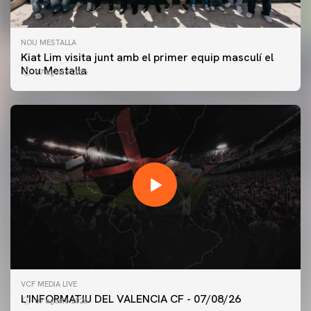
NOU MESTALLA
Kiat Lim visita junt amb el primer equip masculí el
Nou Mestalla
07 agosto 2026
PRIMER EQUIP
VCF MEDIA LIVE
ENTRENAMENT DEL VALENCIA CF 7/8/2026
L'INFORMATIU DEL VALENCIA CF - 07/08/26
07 agosto 2026