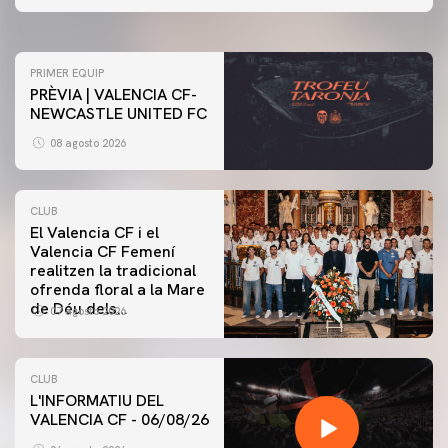
07 agosto 2026
PRIMER EQUIP
PRÈVIA | VALENCIA CF-
NEWCASTLE UNITED FC
08 agosto 2026
CLUB
El Valencia CF i el
Valencia CF Femení
realitzen la tradicional
ofrenda floral a la Mare
de Déu dels
07 agosto 2026
Desamparats
CLUB
L'INFORMATIU DEL
VALENCIA CF - 06/08/26