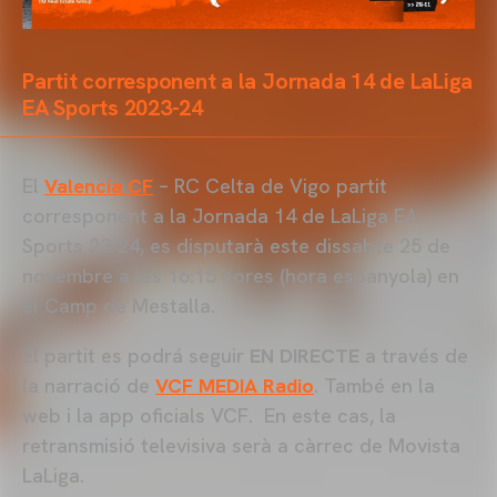
Partit corresponent a la Jornada 14 de LaLiga
EA Sports 2023-24
El
Valencia CF
– RC Celta de Vigo partit
corresponent a la Jornada 14 de LaLiga EA
Sports 23-24, es disputarà este dissabte 25 de
novembre a les 16:15 hores (hora espanyola) en
el Camp de Mestalla.
El partit es podrá seguir
EN DIRECTE
a través de
la narració de
VCF MEDIA Radio
. També en la
web i la app oficials VCF. En este cas, la
retransmisió televisiva serà a càrrec de Movista
LaLiga.