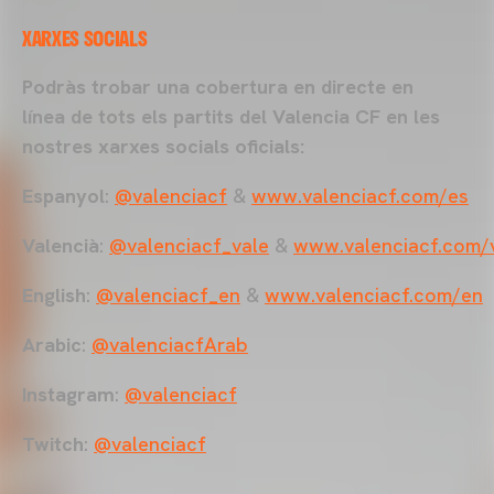
XARXES SOCIALS
Podràs trobar una cobertura en directe en
línea de tots els partits del Valencia CF en les
nostres xarxes socials oficials:
Espanyol
:
@valenciacf
&
www.valenciacf.com/es
Valencià
:
@valenciacf_vale
&
www.valenciacf.com/
English
:
@valenciacf_en
&
www.valenciacf.com/en
Arabic
:
@valenciacfArab
Instagram
:
@valenciacf
Twitch
:
@valenciacf