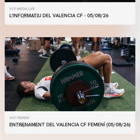
PRIMER EQUIP
VCF MEDIA LIVE
ENTRENAMENT DEL VALENCIA CF 5/8/2026
L'INFORMATIU DEL VALENCIA CF - 05/08/26
05 agosto 2026
05 agosto 2026
VCF FEMENÍ
ENTRENAMENT DEL VALENCIA CF FEMENÍ (05/08/26)
05 agosto 2026