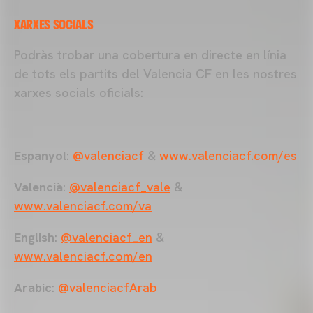
XARXES SOCIALS
Podràs trobar una cobertura en directe en línia
de tots els partits del Valencia CF en les nostres
xarxes socials oficials:
Espanyol
:
@valenciacf
&
www.valenciacf.com/es
Valencià
:
@valenciacf_vale
&
www.valenciacf.com/va
English
:
@valenciacf_en
&
www.valenciacf.com/en
Arabic
:
@valenciacfArab