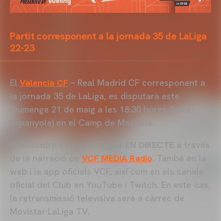
Partit corresponent a la jornada 35 de LaLiga
22-23
El
Valencia CF
– Real Madrid CF corresponent a
la jornada 35 de LaLiga, es disputarà este
diumenge 21 de maig a les 18:30 hores (hora
espanyola) en el Camp de Mestalla.
El encontre es podrà seguir
EN DIRECTE
a través
de la narració de
VCF MEDIA Radio
. També en la
web i la app oficials VCF, així com en els canals
oficial del Club en YouTube i Twitch. En este cas,
la retransmissió televisiva serà a càrrec de
Movistar LaLiga TV.