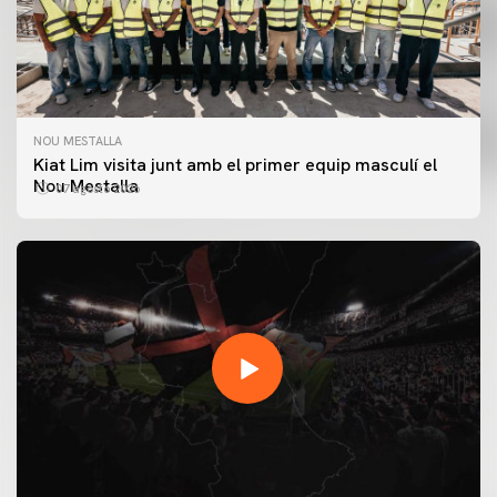
NOU MESTALLA
Kiat Lim visita junt amb el primer equip masculí el
Nou Mestalla
07 agosto 2026