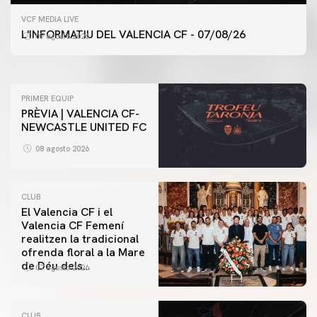
PRIMER EQUIP
VCF MEDIA LIVE
ENTRENAMENT DEL VALENCIA CF 7/8/2026
L'INFORMATIU DEL VALENCIA CF - 07/08/26
07 agosto 2026
07 agosto 2026
PRIMER EQUIP
PRÈVIA | VALENCIA CF-
NEWCASTLE UNITED FC
08 agosto 2026
CLUB
El Valencia CF i el
Valencia CF Femení
realitzen la tradicional
ofrenda floral a la Mare
de Déu dels
07 agosto 2026
Desamparats
CLUB