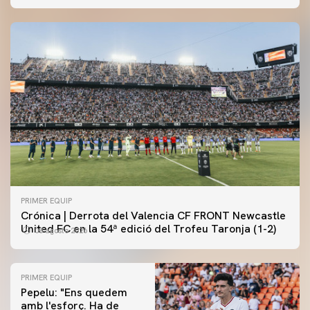
PRIMER EQUIP
Crónica | Derrota del Valencia CF FRONT Newcastle
United FC en la 54ª edició del Trofeu Taronja (1-2)
08 agosto 2026
PRIMER EQUIP
Pepelu: "Ens quedem
amb l'esforç. Ha de