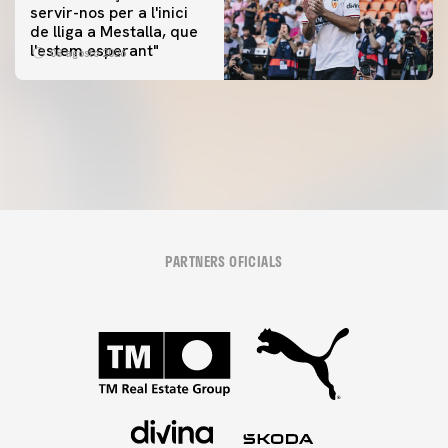
servir-nos per a l'inici
PRIMER EQUIP
de lliga a Mestalla, que
📸 #ValenciaNUFC
PRIMER EQUIP
l'estem esperant"
08 agosto 2026
MESTALLA 📍
08 agosto 2026
08 agosto 2026
PARTNERS OFICIALS