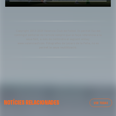
Copyright 2013-2025 Valencia Club de Futbol. Es permet l'ús del
contingut editorial de l'article sempre que es faça referència a la
seua font, a més de contindre el següent enllaç:
www.valenciacf.com. Fotografies de Lázaro de la Peña, no es
permet la seua reutilització.
NOTÍCIES RELACIONADES
VER TODAS