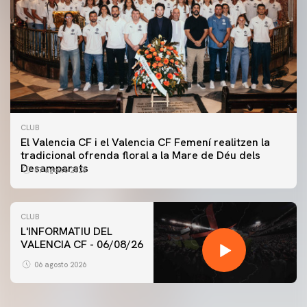
CLUB
El Valencia CF i el Valencia CF Femení realitzen la
tradicional ofrenda floral a la Mare de Déu dels
Desamparats
07 agosto 2026
CLUB
L'INFORMATIU DEL
VALENCIA CF - 06/08/26
PRIMER EQUIP
ENTRENAMENT DEL VALENCIA CF 6/8/2026
06 agosto 2026
06 agosto 2026