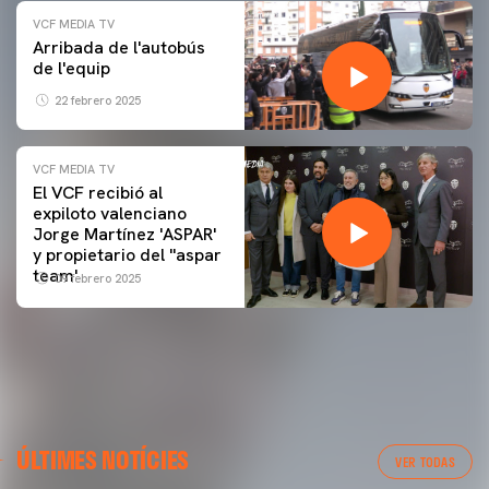
VCF MEDIA TV
Arribada de l'autobús
de l'equip
22 febrero 2025
VCF MEDIA TV
El VCF recibió al
expiloto valenciano
Jorge Martínez 'ASPAR'
y propietario del ''aspar
team'
09 febrero 2025
ÚLTIMES NOTÍCIES
VER TODAS