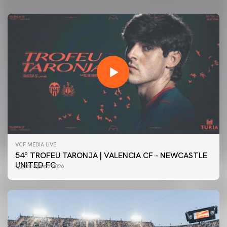
VCF MEDIA LIVE
54º TROFEU TARONJA | VALENCIA CF - NEWCASTLE
UNITED FC
08 agosto 2026