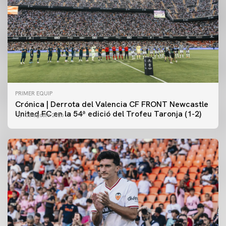
PRIMER EQUIP
Crónica | Derrota del Valencia CF FRONT Newcastle
United FC en la 54ª edició del Trofeu Taronja (1-2)
08 agosto 2026