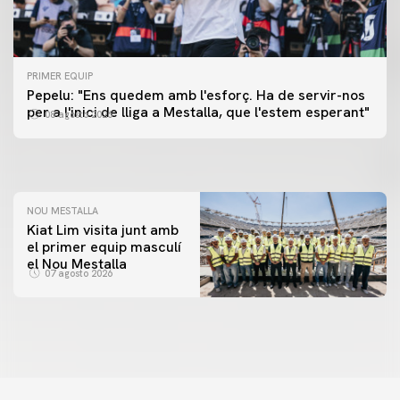
PRIMER EQUIP
PRIMER EQUIP
Pepelu: "Ens quedem amb l'esforç. Ha de servir-nos
📸 #ValenciaNUFC
PRIMER EQUIP
per a l'inici de lliga a Mestalla, que l'estem esperant"
08 agosto 2026
MESTALLA 📍
08 agosto 2026
08 agosto 2026
NOU MESTALLA
Kiat Lim visita junt amb
el primer equip masculí
el Nou Mestalla
07 agosto 2026