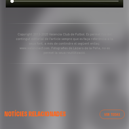
Copyright 2013-2025 Valencia Club de Futbol. Es permet l'ús del
contingut editorial de l'article sempre que es faça referència a la
seua font, a més de contindre el següent enllaç:
www.valenciacf.com. Fotografies de Lázaro de la Peña, no es
permet la seua reutilització.
NOTÍCIES RELACIONADES
VER TODAS