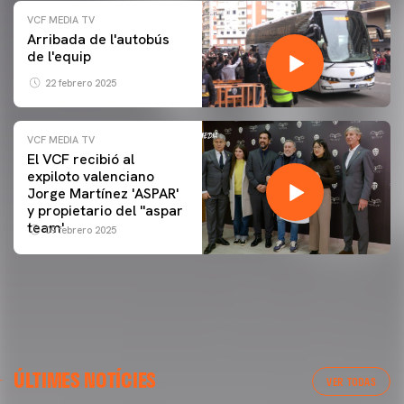
VCF MEDIA TV
Arribada de l'autobús
de l'equip
22 febrero 2025
VCF MEDIA TV
El VCF recibió al
expiloto valenciano
Jorge Martínez 'ASPAR'
y propietario del ''aspar
team'
09 febrero 2025
ÚLTIMES NOTÍCIES
VER TODAS