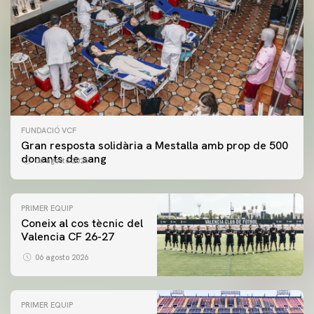
FUNDACIÓ VCF
Gran resposta solidària a Mestalla amb prop de 500
donants de sang
06 agosto 2026
PRIMER EQUIP
Coneix al cos tècnic del
Valencia CF 26-27
06 agosto 2026
PRIMER EQUIP