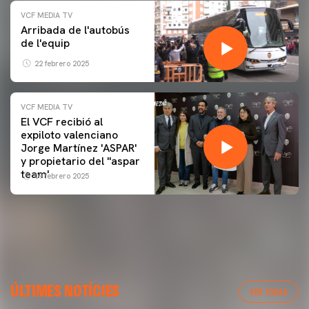
VCF MEDIA TV
Arribada de l'autobús
de l'equip
22 febrero 2025
VCF MEDIA TV
El VCF recibió al
expiloto valenciano
Jorge Martínez 'ASPAR'
y propietario del ''aspar
team'
09 febrero 2025
ÚLTIMES NOTÍCIES
VER TODAS