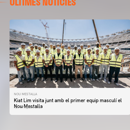
ÚLTIMES NOTÍCIES
NOU MESTALLA
Kiat Lim visita junt amb el primer equip masculí el
Nou Mestalla
07 agosto 2026