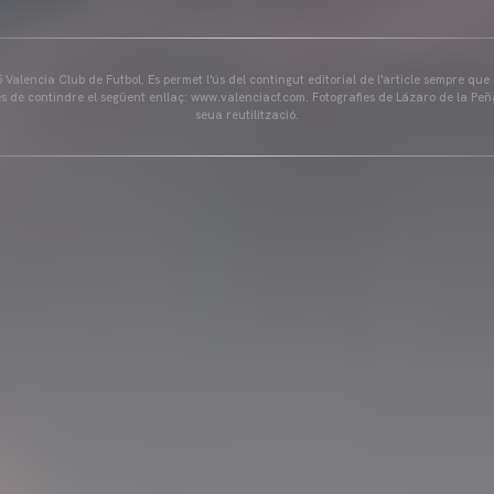
Valencia Club de Futbol. Es permet l'ús del contingut editorial de l'article sempre que
és de contindre el següent enllaç: www.valenciacf.com. Fotografies de Lázaro de la Peñ
seua reutilització.