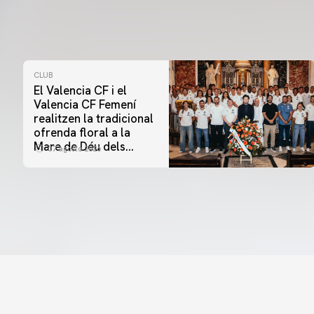
CLUB
El Valencia CF i el
Valencia CF Femení
realitzen la tradicional
ofrenda floral a la
Mare de Déu dels
07 agosto 2026
Desamparats