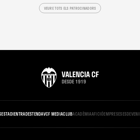
VEURE TOTS ELS PATROCINADORS
S
ESTADI
ENTRADES
TENDA
VCF MEDIA
CLUB
ACADÈMIA
AFICIÓ
EMPRESES
ESDEVEN