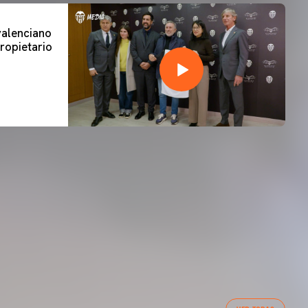
 valenciano
ropietario
PRIMER EQUIP