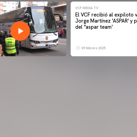
VCF MEDIA TV
El VCF recibió al expiloto
Jorge Martínez 'ASPAR' y p
del ''aspar team'
09 febrero 2025