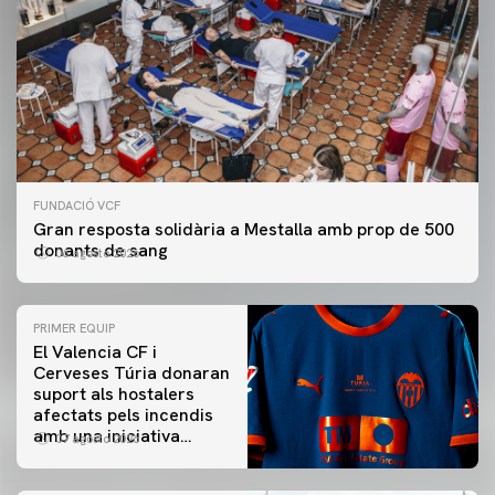
FUNDACIÓ VCF
Gran resposta solidària a Mestalla amb prop de 500
donants de sang
06 agosto 2026
PRIMER EQUIP
El Valencia CF i
Cerveses Túria donaran
suport als hostalers
afectats pels incendis
amb una iniciativa
07 agosto 2026
especial al Trofeu
Taronja