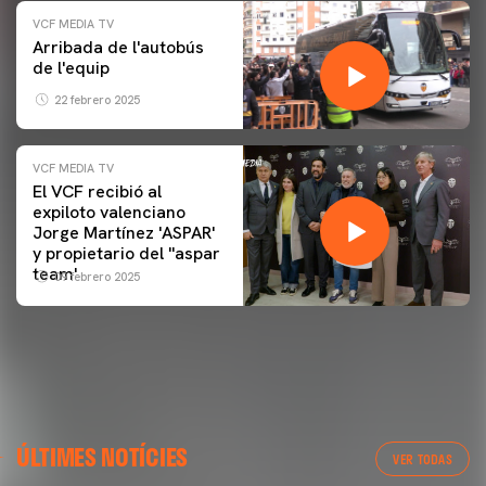
VCF MEDIA TV
Arribada de l'autobús
de l'equip
22 febrero 2025
VCF MEDIA TV
El VCF recibió al
expiloto valenciano
Jorge Martínez 'ASPAR'
y propietario del ''aspar
team'
09 febrero 2025
ÚLTIMES NOTÍCIES
VER TODAS