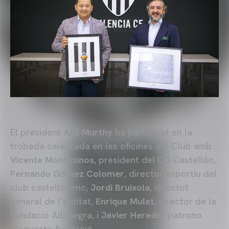
El president
Anil Murthy
ha participat en la
trobada celebrada en les oficines del Club amb
Vicente Montesinos
, president del CD Castellón,
Fernando Gómez Colomer
, director esportiu del
club castellonenc,
Jordi Bruixola
, directot
general de l’entitat,
Enrique Mulet
, director de la
Fundació Albinegra, i
Javier Heredia
, patrono
d'aquesta fundació.