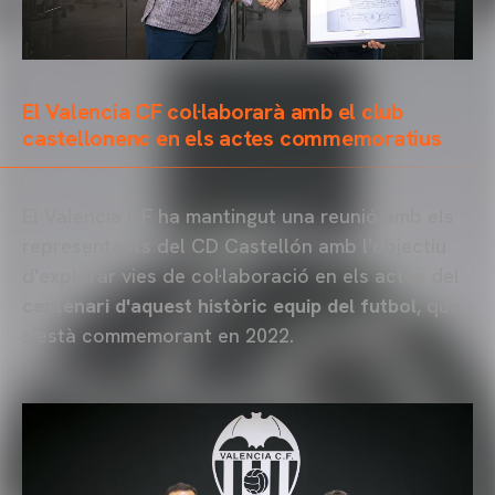
El Valencia CF col·laborarà amb el club
castellonenc en els actes commemoratius
El Valencia CF ha mantingut una reunió amb els
representants del CD Castellón amb l'objectiu
d'explorar vies de col·laboració en els actes del
centenari d'aquest històric equip del futbol
, que
s'està commemorant en 2022.