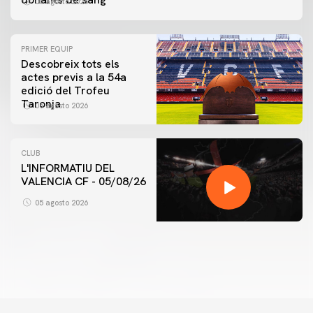
06 agosto 2026
PRIMER EQUIP
Descobreix tots els
actes previs a la 54a
edició del Trofeu
Taronja
06 agosto 2026
CLUB
L'INFORMATIU DEL
VALENCIA CF - 05/08/26
PRIMER EQUIP
ENTRENAMENT DEL VALENCIA CF 5/8/2026
05 agosto 2026
05 agosto 2026