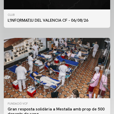
PRIMER EQUIP
CLUB
ENTRENAMENT DEL VALENCIA CF 6/8/2026
L'INFORMATIU DEL VALENCIA CF - 06/08/26
06 agosto 2026
06 agosto 2026
FUNDACIÓ VCF
Gran resposta solidària a Mestalla amb prop de 500
donants de sang