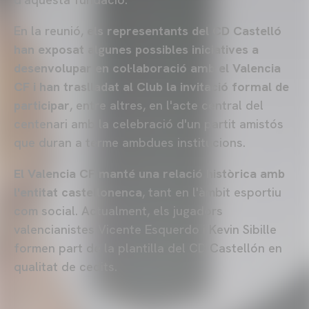
En la reunió,
els representants del CD Castelló
han exposat algunes possibles iniciatives a
desenvolupar en col·laboració amb el Valencia
CF i han traslladat al Club la invitació formal de
participar
, entre altres, en l'acte central del
centenari amb la celebració d'un partit amistós
que duran a terme ambdues institucions.
El Valencia CF manté una relació històrica amb
l'entitat castellonenca
, tant en l'àmbit esportiu
com social. Actualment, els jugadors
valencianistes Vicente Esquerdo i Kevin Sibille
formen part de la plantilla del CD Castellón en
qualitat de cedits.