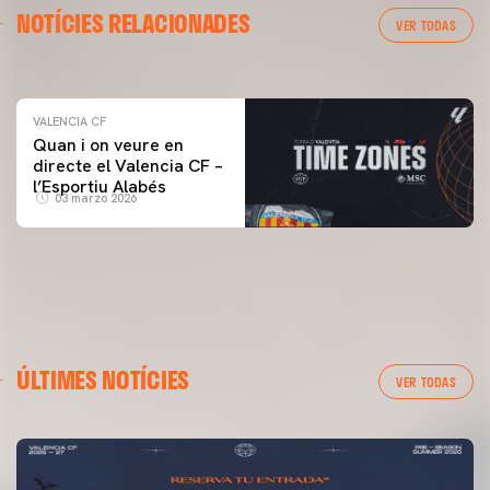
NOTÍCIES RELACIONADES
ENTRENAMENT DEL VALENCIA CF 04/03/26
VER TODAS
04 marzo 2026
VALENCIA CF
Quan i on veure en
directe el Valencia CF –
l’Esportiu Alabés
03 marzo 2026
ÚLTIMES NOTÍCIES
VER TODAS