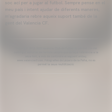
soc ací per a jugar al futbol. Sempre pense en el
meu país i intent ajudar de diferents maneres,
m'agradaria rebre aqueix suport també de la
gent del Valencia CF.
Copyright 2013-2025 Valencia Club de Futbol. Es permet l'ús del
contingut editorial de l'article sempre que es faça referència a la
seua font, a més de contindre el següent enllaç:
www.valenciacf.com. Fotografies de Lázaro de la Peña, no es
permet la seua reutilització.
VALENCIA CF