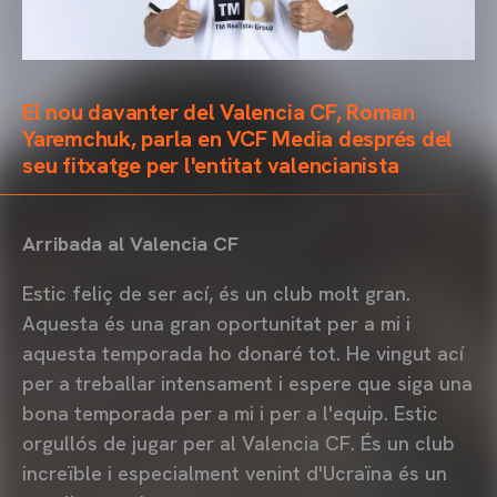
El nou davanter del Valencia CF, Roman
Yaremchuk, parla en VCF Media després del
seu fitxatge per l'entitat valencianista
Arribada al Valencia CF
Estic feliç de ser ací, és un club molt gran.
Aquesta és una gran oportunitat per a mi i
aquesta temporada ho donaré tot. He vingut ací
per a treballar intensament i espere que siga una
bona temporada per a mi i per a l'equip. Estic
orgullós de jugar per al Valencia CF. És un club
increïble i especialment venint d'Ucraïna és un