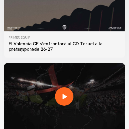
PRIMER EQUIP
El Valencia CF s’enfrontarà al CD Teruel a la
pretemporada 26-27
10 agosto 2026