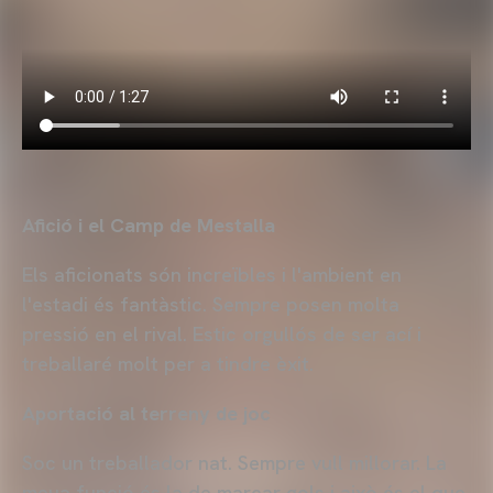
Afició i el Camp de Mestalla
Els aficionats són increïbles i l'ambient en
l'estadi és fantàstic. Sempre posen molta
pressió en el rival. Estic orgullós de ser ací i
treballaré molt per a tindre èxit.
Aportació al terreny de joc
Soc un treballador nat. Sempre vull millorar. La
meua funció és la de marcar gols i això és el que