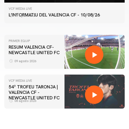
VCF FEMENÍ
VCF MEDIA LIVE
ENTRENAMENT DEL VALENCIA CF FEMENÍ (10/08/26)
L'INFORMATIU DEL VALENCIA CF - 10/08/26
10 agosto 2026
10 agosto 2026
PRIMER EQUIP
RESUM VALENCIA CF-
NEWCASTLE UNITED FC
09 agosto 2026
VCF MEDIA LIVE
54º TROFEU TARONJA |
VALENCIA CF -
NEWCASTLE UNITED FC
08 agosto 2026