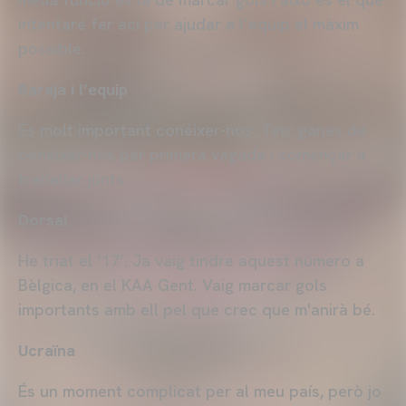
intentaré fer ací per ajudar a l’equip el màxim
possible.
Baraja i l’equip
És molt important conéixer-nos. Tinc ganes de
conéixer-nos per primera vegada i començar a
treballar junts.
Dorsal
He triat el ‘17’. Ja vaig tindre aquest número a
Bèlgica, en el KAA Gent. Vaig marcar gols
importants amb ell pel que crec que m'anirà bé.
Ucraïna
És un moment complicat per al meu país, però jo