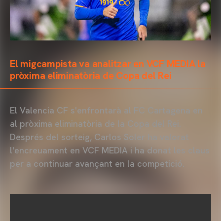
El migcampista va analitzar en VCF MEDIA la
pròxima eliminatòria de Copa del Rei
El Valencia CF s'enfrontarà al FC Cartagena en
al pròxima eliminatòria de la Copa del Rei.
Després del sorteig, Carlos Soler ha valorat
l'encreuament en VCF MEDIA i ha donat les claus
per a continuar avançant en la competició.