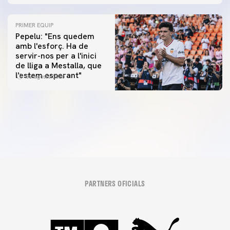
PRIMER EQUIP
Pepelu: "Ens quedem
amb l'esforç. Ha de
servir-nos per a l'inici
PRIMER EQUIP
de lliga a Mestalla, que
📸 #ValenciaNUFC
PRIMER EQUIP
l'estem esperant"
08 agosto 2026
MESTALLA 📍
08 agosto 2026
08 agosto 2026
PARTNERS OFICIALS