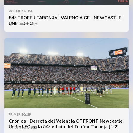
VCF MEDIA LIVE
54º TROFEU TARONJA | VALENCIA CF - NEWCASTLE
UNITED FC
08 agosto 2026
PRIMER EQUIP
Crónica | Derrota del Valencia CF FRONT Newcastle
United FC en la 54ª edició del Trofeu Taronja (1-2)
08 agosto 2026