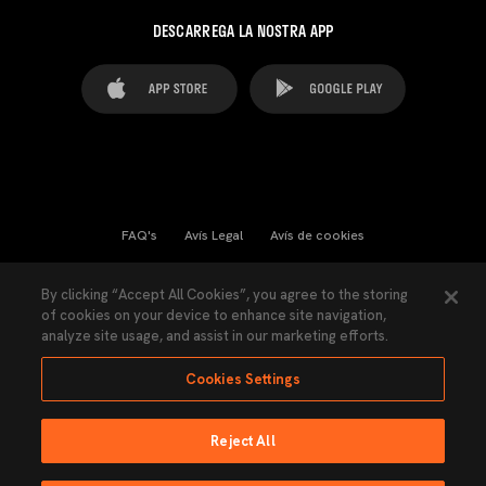
DESCARREGA LA NOSTRA APP
FAQ's
Avís Legal
Avís de cookies
Cookies Settings
Contactes
Premsa
By clicking “Accept All Cookies”, you agree to the storing
of cookies on your device to enhance site navigation,
Llei de Transparència
Política de Privacitat
analyze site usage, and assist in our marketing efforts.
Accessibilitat
Cookies Settings
Reject All
Ninguna parte de esta página puede ser reproducida sin el permiso del Valencia