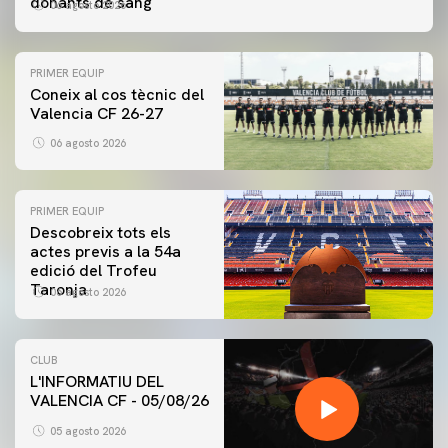
donants de sang
06 agosto 2026
PRIMER EQUIP
Coneix al cos tècnic del
Valencia CF 26-27
06 agosto 2026
PRIMER EQUIP
Descobreix tots els
actes previs a la 54a
edició del Trofeu
Taronja
06 agosto 2026
CLUB
L'INFORMATIU DEL
VALENCIA CF - 05/08/26
05 agosto 2026