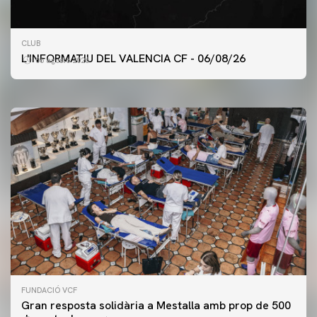
PRIMER EQUIP
CLUB
ENTRENAMENT DEL VALENCIA CF 6/8/2026
L'INFORMATIU DEL VALENCIA CF - 06/08/26
06 agosto 2026
06 agosto 2026
FUNDACIÓ VCF
Gran resposta solidària a Mestalla amb prop de 500