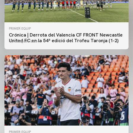
PRIMER EQUIP
Crónica | Derrota del Valencia CF FRONT Newcastle
United FC en la 54ª edició del Trofeu Taronja (1-2)
08 agosto 2026
PRIMER EQUIP