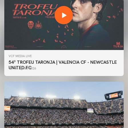
VCF MEDIA LIVE
54º TROFEU TARONJA | VALENCIA CF - NEWCASTLE
UNITED FC
08 agosto 2026