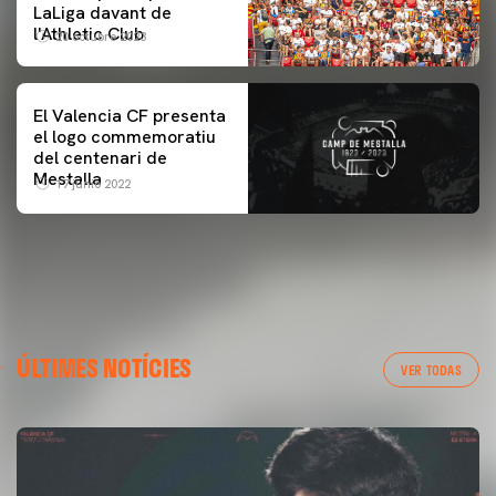
LaLiga davant de
l'Athletic Club
20 octubre 2023
El Valencia CF presenta
el logo commemoratiu
del centenari de
Mestalla
17 junio 2022
ÚLTIMES NOTÍCIES
VER TODAS