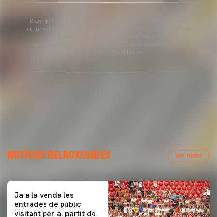
Copyright 2013-2025 Valencia Club de Futbol. Es permet l'ús del
contingut editorial de l'article sempre que es faça referència a la
seua font, a més de contindre el següent enllaç:
www.valenciacf.com. Fotografies de Lázaro de la Peña, no es
permet la seua reutilització.
NOTÍCIES RELACIONADES
VER TODAS
Ja a la venda les
entrades de públic
visitant per al partit de