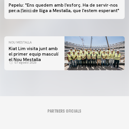
PRIMER EQUIP
Pepelu: "Ens quedem amb l'esforç. Ha de servir-nos
📸 #ValenciaNUFC
PRIMER EQUIP
per a l'inici de lliga a Mestalla, que l'estem esperant"
08 agosto 2026
MESTALLA 📍
08 agosto 2026
08 agosto 2026
NOU MESTALLA
Kiat Lim visita junt amb
el primer equip masculí
el Nou Mestalla
07 agosto 2026
PARTNERS OFICIALS