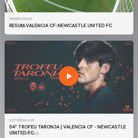
PRIMER EQUIP
RESUM VALENCIA CF-NEWCASTLE UNITED FC
09 agosto 2026
VCF MEDIA LIVE
54º TROFEU TARONJA | VALENCIA CF - NEWCASTLE
UNITED FC
08 agosto 2026