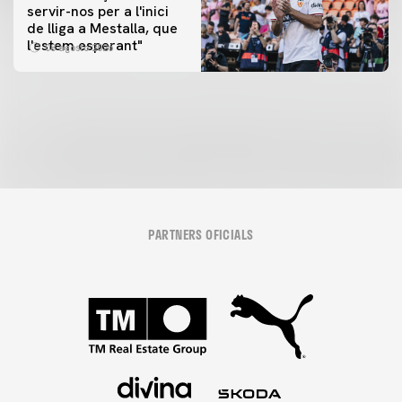
servir-nos per a l'inici
PRIMER EQUIP
de lliga a Mestalla, que
📸 #ValenciaNUFC
PRIMER EQUIP
l'estem esperant"
08 agosto 2026
MESTALLA 📍
08 agosto 2026
08 agosto 2026
PARTNERS OFICIALS