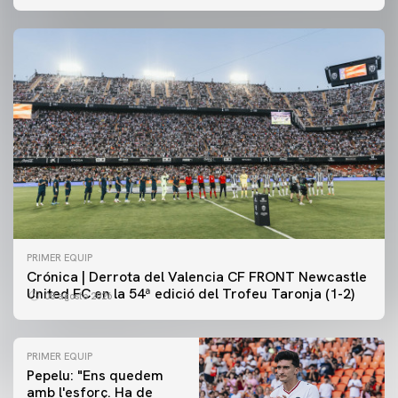
PRIMER EQUIP
Crónica | Derrota del Valencia CF FRONT Newcastle
United FC en la 54ª edició del Trofeu Taronja (1-2)
08 agosto 2026
PRIMER EQUIP
Pepelu: "Ens quedem
amb l'esforç. Ha de