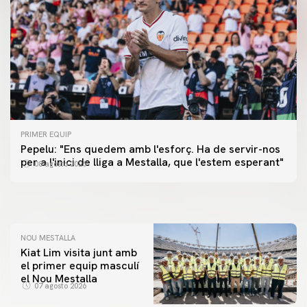
PRIMER EQUIP
PRIMER EQUIP
Pepelu: "Ens quedem amb l'esforç. Ha de servir-nos
📸 #ValenciaNUFC
PRIMER EQUIP
per a l'inici de lliga a Mestalla, que l'estem esperant"
08 agosto 2026
MESTALLA 📍
08 agosto 2026
08 agosto 2026
NOU MESTALLA
Kiat Lim visita junt amb
el primer equip masculí
el Nou Mestalla
07 agosto 2026