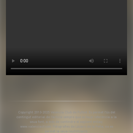
Copyright 2013-2025 Valencia Club de Futbol. Es permet l'ús del
contingut editorial de l'article sempre que es faça referència a la
seua font, a més de contindre el següent enllaç:
www.valenciacf.com. Fotografies de Lázaro de la Peña, no es
permet la seua reutilització.