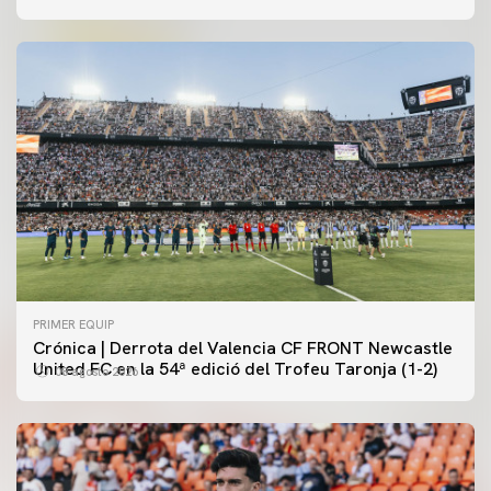
PRIMER EQUIP
Crónica | Derrota del Valencia CF FRONT Newcastle
United FC en la 54ª edició del Trofeu Taronja (1-2)
08 agosto 2026