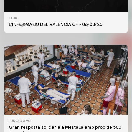
PRIMER EQUIP
CLUB
ENTRENAMENT DEL VALENCIA CF 6/8/2026
L'INFORMATIU DEL VALENCIA CF - 06/08/26
06 agosto 2026
06 agosto 2026
FUNDACIÓ VCF
Gran resposta solidària a Mestalla amb prop de 500