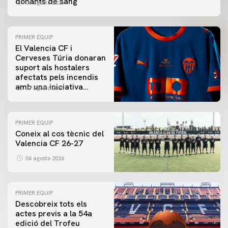
donants de sang
06 agosto 2026
PRIMER EQUIP
El Valencia CF i
Cerveses Túria donaran
suport als hostalers
afectats pels incendis
amb una iniciativa
07 agosto 2026
especial al Trofeu
Taronja
PRIMER EQUIP
Coneix al cos tècnic del
Valencia CF 26-27
06 agosto 2026
PRIMER EQUIP
Descobreix tots els
actes previs a la 54a
edició del Trofeu