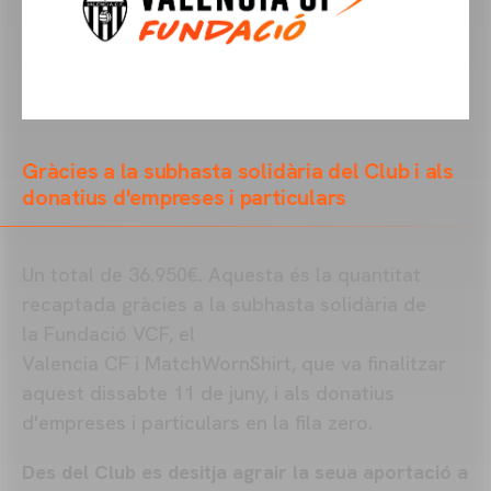
Gràcies a la subhasta solidària del Club i als
donatius d'empreses i particulars
Un total de 36.950€. Aquesta és la quantitat
recaptada gràcies a la subhasta solidària de
la Fundació VCF, el
Valencia CF i MatchWornShirt, que va finalitzar
aquest dissabte 11 de juny, i als donatius
d'empreses i particulars en la fila zero.
Des del Club es desitja agrair la seua aportació a