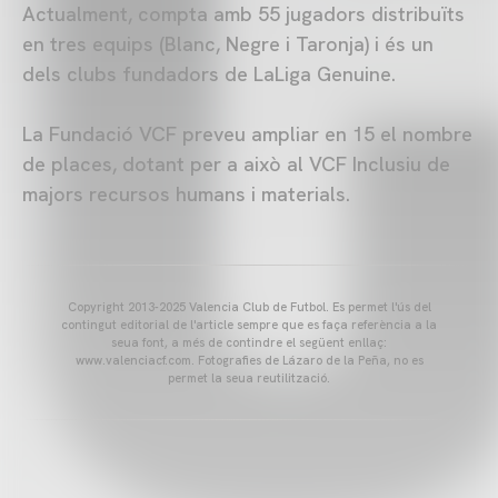
Actualment, compta amb 55 jugadors distribuïts
en tres equips (Blanc, Negre i Taronja) i és un
dels clubs fundadors de LaLiga Genuine.
La Fundació VCF preveu ampliar en 15 el nombre
de places, dotant per a això al VCF Inclusiu de
majors recursos humans i materials.
Copyright 2013-2025 Valencia Club de Futbol. Es permet l'ús del
contingut editorial de l'article sempre que es faça referència a la
seua font, a més de contindre el següent enllaç:
www.valenciacf.com. Fotografies de Lázaro de la Peña, no es
permet la seua reutilització.