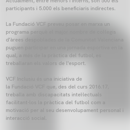
Actualment, entre menors i interns, són 500 els
participants i 5.000 els beneficiaris indirectes.
La Fundació VCF preveu posar en marxa un
programa perquè el major nombre de col·legis
d'àrees despoblades de la Comunitat Valenciana
puguen participar en una jornada esportiva en la
qual, a més de la pràctica del futbol, es
treballaran els valors de l'esport.
VCF Inclusiu és una iniciativa de
la Fundació VCF que, des del curs 2016.17,
treballa amb discapacitats intel·lectuals
facilitant-los la pràctica del futbol com a
motivació per al seu desenvolupament personal i
interacció social.