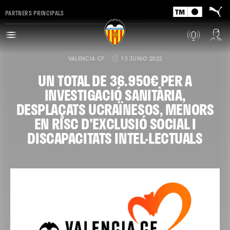
PARTNERS PRINCIPALS
VALENCIA CF
13 JUNIO 2022
UN TOTAL DE 36.950€ PER A
INVESTIGACIÓ SANITÀRIA,
DESPLAÇATS UCRAÏNESOS, MENORS
EN RISC D'EXCLUSIÓ SOCIAL I
DISCAPACITATS INTEL·LECTUALS