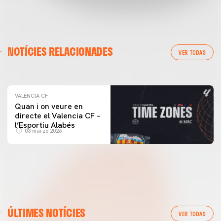
VALENCIA CF
NOTÍCIES RELACIONADES
ENTRENAMENT DEL VALENCIA CF 04/03/26
VER TODAS
04 marzo 2026
VALENCIA CF
Quan i on veure en
directe el Valencia CF –
l’Esportiu Alabés
03 marzo 2026
ÚLTIMES NOTÍCIES
VER TODAS