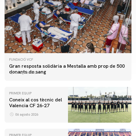
FUNDACIÓ VCF
Gran resposta solidària a Mestalla amb prop de 500
donants de sang
06 agosto 2026
PRIMER EQUIP
Coneix al cos tècnic del
Valencia CF 26-27
06 agosto 2026
PRIMER EQUIP