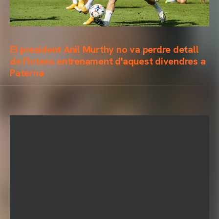
El president Anil Murthy no va perdre detall
de l'intens entrenament d'aquest divendres a
Paterna