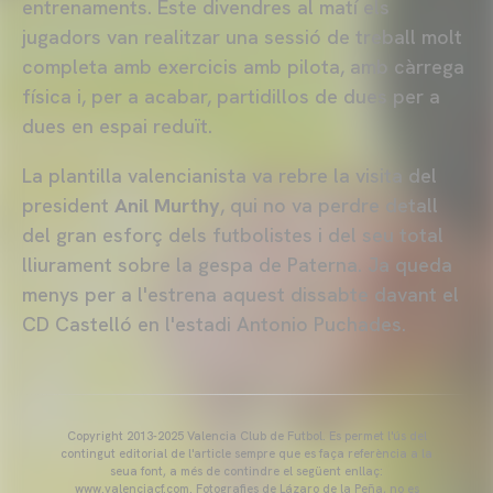
entrenaments. Este divendres al matí els
jugadors van realitzar una sessió de treball molt
completa amb exercicis amb pilota, amb càrrega
física i, per a acabar, partidillos de dues per a
dues en espai reduït.
La plantilla valencianista va rebre la visita del
president
Anil Murthy
, qui no va perdre detall
del gran esforç dels futbolistes i del seu total
lliurament sobre la gespa de Paterna. Ja queda
menys per a l'estrena aquest dissabte davant el
CD Castelló en l'estadi Antonio Puchades.
Copyright 2013-2025 Valencia Club de Futbol. Es permet l'ús del
contingut editorial de l'article sempre que es faça referència a la
seua font, a més de contindre el següent enllaç:
www.valenciacf.com. Fotografies de Lázaro de la Peña, no es