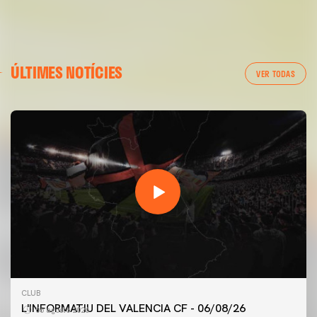
ÚLTIMES NOTÍCIES
VER TODAS
PRIMER EQUIP
CLUB
ENTRENAMENT DEL VALENCIA CF 6/8/2026
L'INFORMATIU DEL VALENCIA CF - 06/08/26
06 agosto 2026