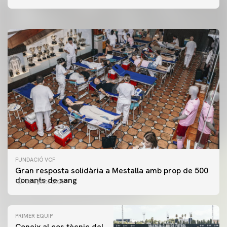
06 agosto 2026
FUNDACIÓ VCF
Gran resposta solidària a Mestalla amb prop de 500
donants de sang
06 agosto 2026
PRIMER EQUIP
Coneix al cos tècnic del