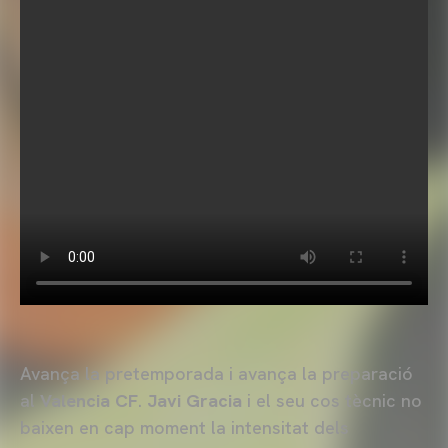
Avança la pretemporada i avança la preparació
al
Valencia CF
.
Javi Gracia
i el seu cos tècnic no
baixen en cap moment la intensitat dels