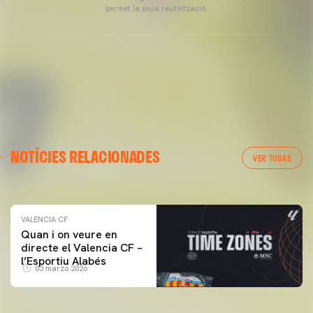
permet la seua reutilització.
VALENCIA CF
NOTÍCIES RELACIONADES
ENTRENAMENT DEL VALENCIA CF 04/03/26
VER TODAS
04 marzo 2026
VALENCIA CF
Quan i on veure en
directe el Valencia CF –
l’Esportiu Alabés
03 marzo 2026