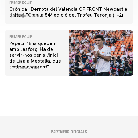
PRIMER EQUIP
Crónica | Derrota del Valencia CF FRONT Newcastle
United FC en la 54ª edició del Trofeu Taronja (1-2)
08 agosto 2026
PRIMER EQUIP
Pepelu: "Ens quedem
amb l'esforç. Ha de
servir-nos per a l'inici
PRIMER EQUIP
de lliga a Mestalla, que
📸 #ValenciaNUFC
PRIMER EQUIP
l'estem esperant"
08 agosto 2026
MESTALLA 📍
08 agosto 2026
08 agosto 2026
PARTNERS OFICIALS