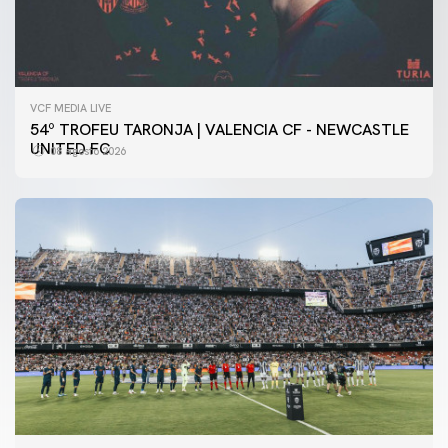
VCF MEDIA LIVE
54º TROFEU TARONJA | VALENCIA CF - NEWCASTLE
UNITED FC
08 agosto 2026