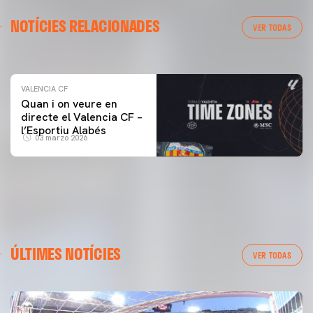
VALENCIA CF
NOTÍCIES RELACIONADES
ENTRENAMENT DEL VALENCIA CF 04/03/26
VER TODAS
04 marzo 2026
VALENCIA CF
Quan i on veure en
directe el Valencia CF –
l’Esportiu Alabés
03 marzo 2026
ÚLTIMES NOTÍCIES
VER TODAS