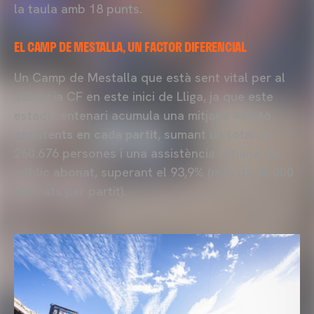
la taula amb 18 punts.
EL CAMP DE MESTALLA, UN FACTOR DIFERENCIAL
Un Camp de Mestalla que està sent vital per al
Valencia CF en este inici de Lliga, ja que este
estadi centenari acumula una mitjana
43.446
assistents en cada partit
, sumant un total de
260.676 persones i una assistència mitjana del
públic abonat, superant el 93,9% (més de 30.000
abonats per partit).