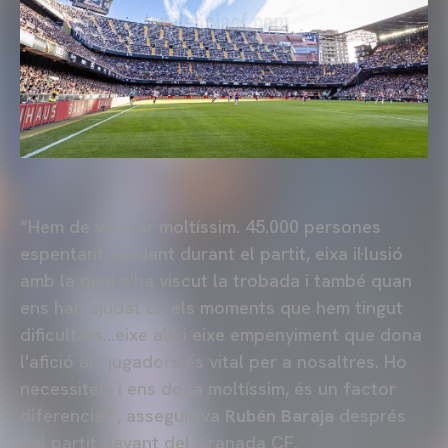
“Hem de valorar moltíssim. 45.000 persones
espentant, ajudant durant el partit, eixa il·lusió
amb la qual s'ha viscut la trobada i també quan
ens han ajudat en els moments que hem tingut
dificultats…eixe alé i eixe empenyiment que dona
l'afició als jugadors és vital per a nosaltres. Ho
necessitem i ens dona moltíssim, és un factor
diferencial”, assegurava
Rubén Baraja
després
del partit davant del Granada CF.