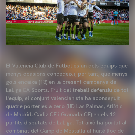
El Valencia Club de Futbol és un dels equips que
menys ocasions concedeix i, per tant, que menys
gols encaixa (13) en la present campanya de
LaLiga EA Sports. Fruit del
treball defensiu de tot
l'equip
, el conjunt valencianista ha aconseguit
quatre porteries a zero
(UD Las Palmas, Atlètic
de Madrid, Cádiz CF i Granada CF) en els 12
partits disputats de LaLiga. Tot això ha portat al
combinat del Camp de Mestalla al huité lloc de