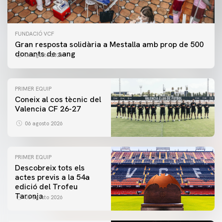
FUNDACIÓ VCF
Gran resposta solidària a Mestalla amb prop de 500
donants de sang
06 agosto 2026
PRIMER EQUIP
Coneix al cos tècnic del
Valencia CF 26-27
06 agosto 2026
PRIMER EQUIP
Descobreix tots els
actes previs a la 54a
edició del Trofeu
Taronja
06 agosto 2026