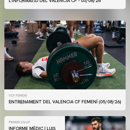
L'INFORMATIU DEL VALENCIA CF - 05/08/26
05 agosto 2026
05 agosto 2026
VCF FEMENÍ
ENTRENAMENT DEL VALENCIA CF FEMENÍ (05/08/26)
05 agosto 2026
PRIMER EQUIP
INFORME MÈDIC | LUIS