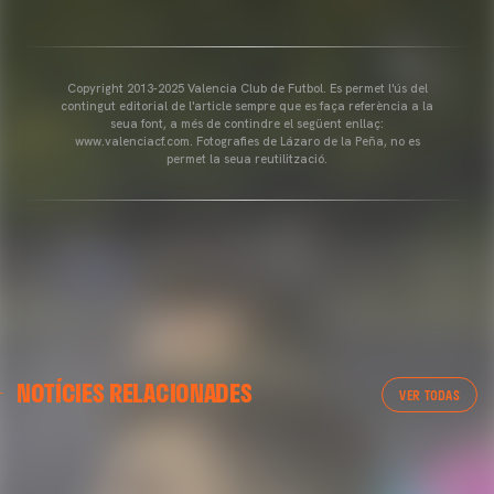
Copyright 2013-2025 Valencia Club de Futbol. Es permet l'ús del
contingut editorial de l'article sempre que es faça referència a la
seua font, a més de contindre el següent enllaç:
www.valenciacf.com. Fotografies de Lázaro de la Peña, no es
permet la seua reutilització.
GALERÍES
GALERÍES
NOTÍCIES RELACIONADES
IMATGES DE L'ENTRENAMENT DEL VALENCIA CF
ARRIBADA A GRAN CANÀRIA
VER TODAS
1/05/2025
02 mayo 2025
01 mayo 2025