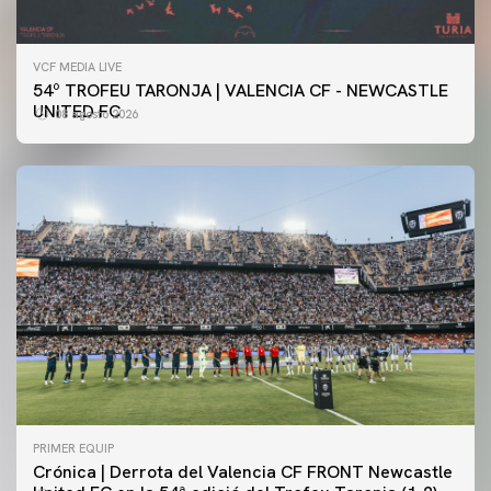
VCF MEDIA LIVE
54º TROFEU TARONJA | VALENCIA CF - NEWCASTLE
UNITED FC
08 agosto 2026
PRIMER EQUIP
Crónica | Derrota del Valencia CF FRONT Newcastle