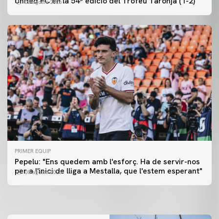
United FC en la 54ª edició del Trofeu Taronja (1-2)
08 agosto 2026
PRIMER EQUIP
PRIMER EQUIP
Pepelu: "Ens quedem amb l'esforç. Ha de servir-nos
📸 #ValenciaNUFC
PRIMER EQUIP
per a l'inici de lliga a Mestalla, que l'estem esperant"
08 agosto 2026
MESTALLA 📍
08 agosto 2026
08 agosto 2026