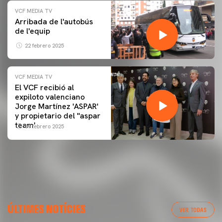
VCF MEDIA TV
Arribada de l'autobús
de l'equip
22 febrero 2025
VCF MEDIA TV
El VCF recibió al
expiloto valenciano
Jorge Martínez 'ASPAR'
y propietario del ''aspar
team'
09 febrero 2025
ÚLTIMES NOTÍCIES
VER TODAS