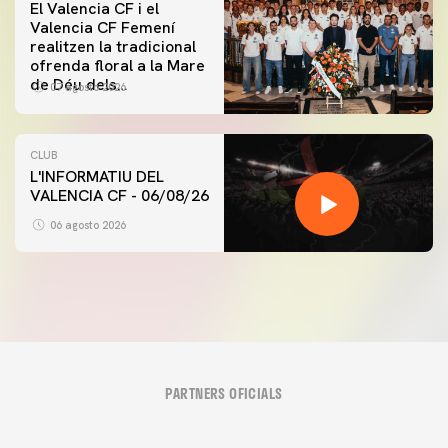
El Valencia CF i el
Valencia CF Femení
realitzen la tradicional
ofrenda floral a la Mare
de Déu dels
07 agosto 2026
Desamparats
CLUB
L'INFORMATIU DEL
VALENCIA CF - 06/08/26
06 agosto 2026
PARTNERS OFICIALS