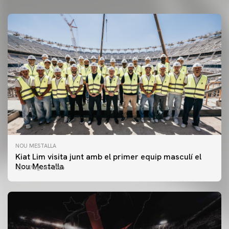
NOU MESTALLA
Kiat Lim visita junt amb el primer equip masculí el
Nou Mestalla
07 agosto 2026