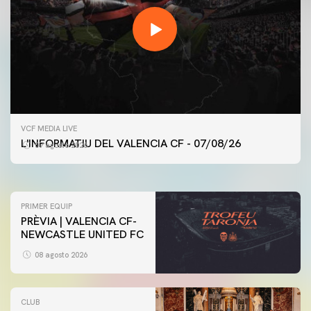
PRIMER EQUIP
VCF MEDIA LIVE
ENTRENAMENT DEL VALENCIA CF 7/8/2026
L'INFORMATIU DEL VALENCIA CF - 07/08/26
07 agosto 2026
07 agosto 2026
PRIMER EQUIP
PRÈVIA | VALENCIA CF-
NEWCASTLE UNITED FC
08 agosto 2026
CLUB