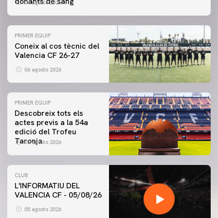
donants de sang
06 agosto 2026
PRIMER EQUIP
Coneix al cos tècnic del
Valencia CF 26-27
06 agosto 2026
PRIMER EQUIP
Descobreix tots els
actes previs a la 54a
edició del Trofeu
Taronja
06 agosto 2026
CLUB
L'INFORMATIU DEL
VALENCIA CF - 05/08/26
05 agosto 2026