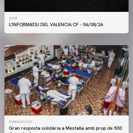
PRIMER EQUIP
CLUB
ENTRENAMENT DEL VALENCIA CF 6/8/2026
L'INFORMATIU DEL VALENCIA CF - 06/08/26
06 agosto 2026
06 agosto 2026
FUNDACIÓ VCF
Gran resposta solidària a Mestalla amb prop de 500