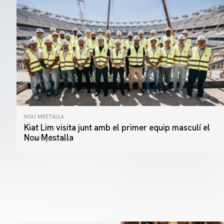
NOU MESTALLA
Kiat Lim visita junt amb el primer equip masculí el
Nou Mestalla
07 agosto 2026