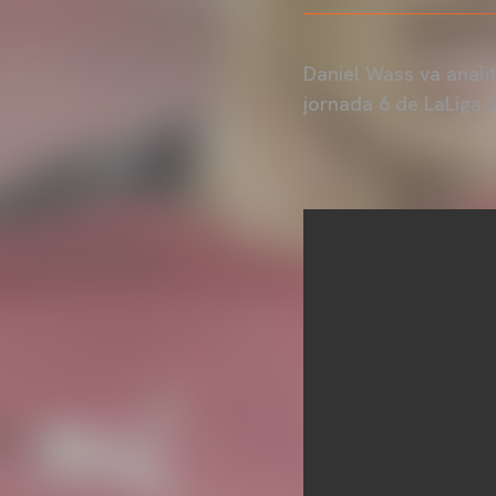
Daniel Wass va analit
jornada 6 de LaLiga 