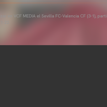
zar en VCF MEDIA el Sevilla FC-Valencia CF (3-1), part
21-22.