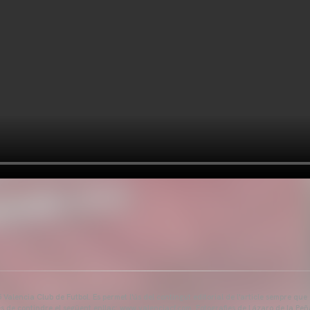
Valencia Club de Futbol. Es permet l'ús del contingut editorial de l'article sempre que
és de contindre el següent enllaç: www.valenciacf.com. Fotografies de Lázaro de la Peñ