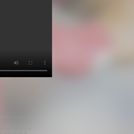
 es faça referència a
a, no es permet la