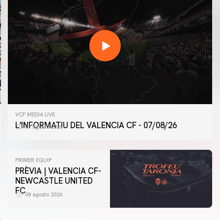
VCF MEDIA LIVE
L'INFORMATIU DEL VALENCIA CF - 07/08/26
07 agosto 2026
PRIMER EQUIP
PRÈVIA | VALENCIA CF-
NEWCASTLE UNITED
FC
08 agosto 2026