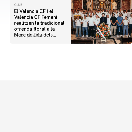
CLUB
El Valencia CF i el
Valencia CF Femení
realitzen la tradicional
ofrenda floral a la
Mare de Déu dels
07 agosto 2026
Desamparats