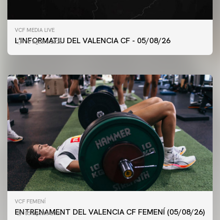
PRIMER EQUIP
VCF MEDIA LIVE
ENTRENAMENT DEL VALENCIA CF 5/8/2026
L'INFORMATIU DEL VALENCIA CF - 05/08/26
05 agosto 2026
05 agosto 2026
VCF FEMENÍ
ENTRENAMENT DEL VALENCIA CF FEMENÍ (05/08/26)
05 agosto 2026