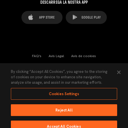
DESCARREGA LA NOSTRA APP
FAQ's
Avís Legal
Avís de cookies
Cookies Settings
Contactes
Premsa
By clicking “Accept All Cookies”, you agree to the storing
of cookies on your device to enhance site navigation,
Llei de Transparència
Política de Privacitat
analyze site usage, and assist in our marketing efforts.
Accessibilitat
Cookies Settings
Reject All
Ninguna parte de esta página puede ser reproducida sin el permiso del Valencia
CF © 2026 Valencia CF.
Accept All Cookies