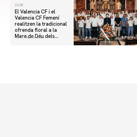
CLUB
El Valencia CF i el
Valencia CF Femení
realitzen la tradicional
ofrenda floral a la
Mare de Déu dels
07 agosto 2026
Desamparats