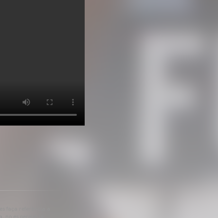
 es faça referència a
a, no es permet la