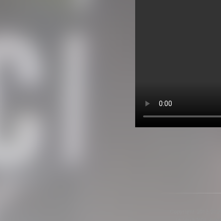
Copyright 2013-2025 
la seua font, a m