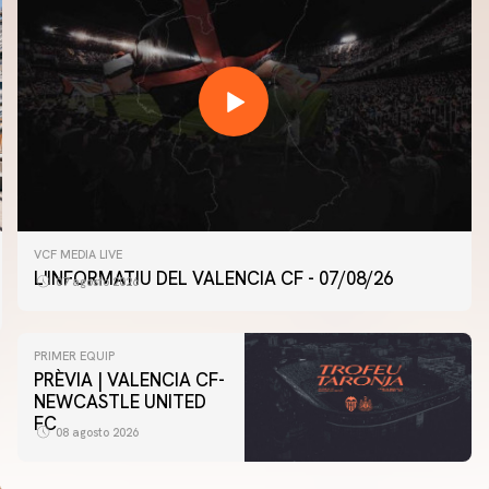
VCF MEDIA LIVE
L'INFORMATIU DEL VALENCIA CF - 07/08/26
07 agosto 2026
PRIMER EQUIP
PRÈVIA | VALENCIA CF-
NEWCASTLE UNITED
FC
08 agosto 2026