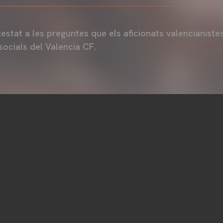
tat a les preguntes que els aficionats valencianistes 
socials del Valencia CF.