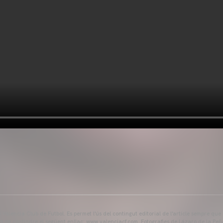
Valencia Club de Futbol. Es permet l'ús del contingut editorial de l'article sempre que
és de contindre el següent enllaç: www.valenciacf.com. Fotografies de Lázaro de la Peñ