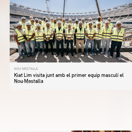
NOU MESTALLA
Kiat Lim visita junt amb el primer equip masculí el
Nou Mestalla
07 agosto 2026